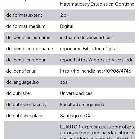
Matemáticas y Estadística. Contiene p
dc.format.extent
2 p.
dc.format.medium
Digital
dc.identifier.instname
instname:Universidad Icesi
dc.identifier.reponame
reponame:Biblioteca Digital
dc.identifier.repourl
repourl:https://repository.icesi.edu.c
dc.identifier.uri
http://hdl.handle.net/10906/4746
dc.language.iso
spa
dc.publisher
Universidad Icesi
dc.publisher.faculty
Facultad de Ingeniería
dc.publisher.place
Santiago de Cali
EL AUTOR, expresa que la obra objeto d
autorización es original y la elaboró sin
suplantar los derechos de autor de terc