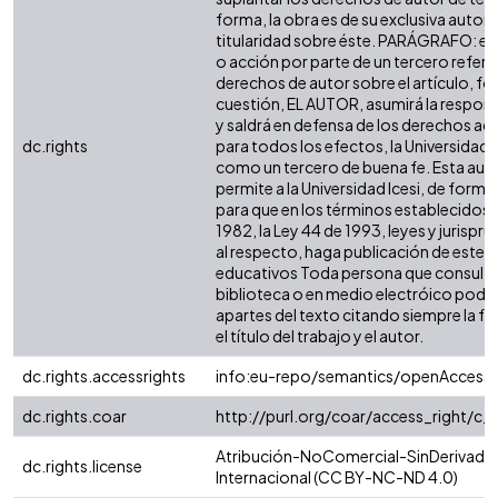
forma, la obra es de su exclusiva autoría
titularidad sobre éste. PARÁGRAFO: en
o acción por parte de un tercero refere
derechos de autor sobre el artículo, fol
cuestión, EL AUTOR, asumirá la respons
y saldrá en defensa de los derechos aq
dc.rights
para todos los efectos, la Universidad I
como un tercero de buena fe. Esta auto
permite a la Universidad Icesi, de forma 
para que en los términos establecidos e
1982, la Ley 44 de 1993, leyes y jurispr
al respecto, haga publicación de este c
educativos Toda persona que consulte 
biblioteca o en medio electróico podr
apartes del texto citando siempre la fu
el título del trabajo y el autor.
dc.rights.accessrights
info:eu-repo/semantics/openAccess
dc.rights.coar
http://purl.org/coar/access_right/c_
Atribución-NoComercial-SinDerivadas
dc.rights.license
Internacional (CC BY-NC-ND 4.0)