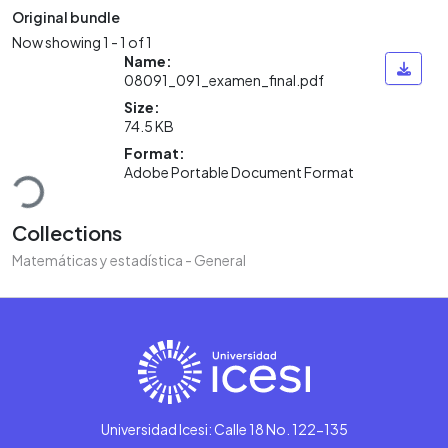
Original bundle
Now showing
1 - 1 of 1
Name:
08091_091_examen_final.pdf
Size:
74.5 KB
oading...
Format:
Adobe Portable Document Format
Collections
Matemáticas y estadística - General
Universidad Icesi: Calle 18 No. 122-135