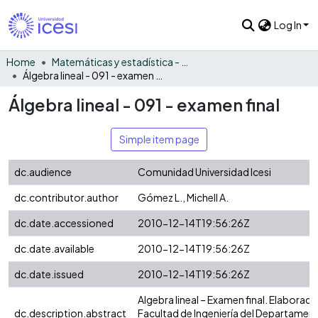
Log In
Home
Matemáticas y estadística - General
Álgebra lineal - 091 - examen final
Álgebra lineal - 091 - examen final
Simple item page
dc.audience
Comunidad Universidad Icesi
dc.contributor.author
Gómez L., Michell A.
dc.date.accessioned
2010-12-14T19:56:26Z
dc.date.available
2010-12-14T19:56:26Z
dc.date.issued
2010-12-14T19:56:26Z
Algebra lineal – Examen final. Elaborado
dc.description.abstract
Facultad de Ingeniería del Departamen