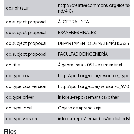
http://creativecommons.org/license
dc.rights.uri
nd/4.0/
dc.subject.proposal
ÁLGEBRA LINEAL
dc.subject.proposal
EXÁMENES FINALES
dc.subject.proposal
DEPARTAMENTO DE MATEMÁTICAS Y E
dc.subject.proposal
FACULTAD DE INGENIERÍA
dc.title
Álgebra lineal - 091 - examen final
dc.type.coar
http://purl.org/coar/resource_type/
dc.type.coarversion
http://purl.org/coar/version/c_970
dc.type.driver
info:eu-repo/semantics/other
dc.type.local
Objeto de aprendizaje
dc.type.version
info:eu-repo/semantics/publishedVer
Files