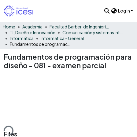
Log In
Home
Academia
Facultad Barberi de Ingeniería, Diseño y Ciencias Aplicadas
TI, Diseño e Innovación
Comunicación y sistemas inteligentes
Informática
Informática - General
Fundamentos de programación para diseño - 081 - examen parcial
Fundamentos de programación para
diseño - 081 - examen parcial
ding...
Files