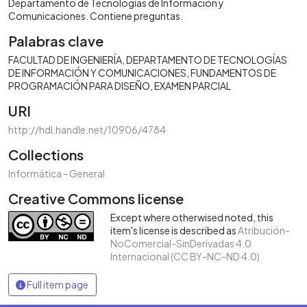
Departamento de Tecnologías de Información y
Comunicaciones. Contiene preguntas.
Palabras clave
FACULTAD DE INGENIERÍA
DEPARTAMENTO DE TECNOLOGÍAS
DE INFORMACIÓN Y COMUNICACIONES
FUNDAMENTOS DE
PROGRAMACIÓN PARA DISEÑO
EXAMEN PARCIAL
URI
http://hdl.handle.net/10906/4784
Collections
Informática - General
Creative Commons license
Except where otherwised noted, this
item's license is described as
Atribución-
NoComercial-SinDerivadas 4.0
Internacional (CC BY-NC-ND 4.0)
Full item page