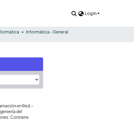
Log In
nformática
Informática - General
amación en Red.-
geniería del
ones. Contiene