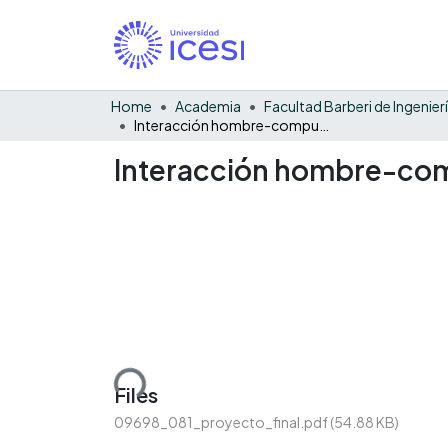
Home
Academia
Interacción hombre-computador - 081 - proyecto final
Interacción hombre-comp
Loading...
Files
09698_081_proyecto_final.pdf
(54.88 KB)