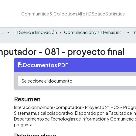
Communities & Collections
All of DSpace
Statistics
Facultad Barberi de Ingeniería, Diseño y Ciencias Aplicadas
TI, Diseño e Innovación
Comunicación y sistemas inteligentes
I
utador - 081 - proyecto final
Documentos PDF
Resumen
Interacción hombre-computador - Proyecto 2: IHC2 – Progr
Sistema musical colaborativo. Elaborado por la Facultad de In
Departamento de Tecnologías de Información y Comunicaci
preguntas.
Palabras clave