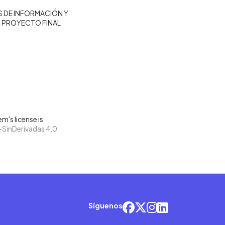
 DE INFORMACIÓN Y
PROYECTO FINAL
m's license is
SinDerivadas 4.0
Síguenos