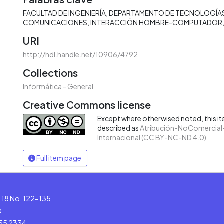
FACULTAD DE INGENIERÍA
DEPARTAMENTO DE TECNOLOGÍAS
COMUNICACIONES
INTERACCIÓN HOMBRE-COMPUTADOR
URI
http://hdl.handle.net/10906/4792
Collections
Informática - General
Creative Commons license
Except where otherwised noted, this ite
described as
Atribución-NoComercial-
Internacional (CC BY-NC-ND 4.0)
Full item page
le 18 No. 122-135
a
555 2334