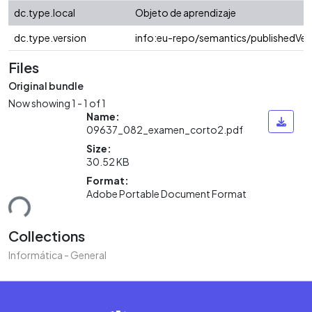
dc.type.local
Objeto de aprendizaje
dc.type.version
info:eu-repo/semantics/publishedVer
Files
Original bundle
Now showing
1 - 1 of 1
Name:
09637_082_examen_corto2.pdf
Size:
30.52 KB
Format:
Adobe Portable Document Format
ding...
Collections
Informática - General