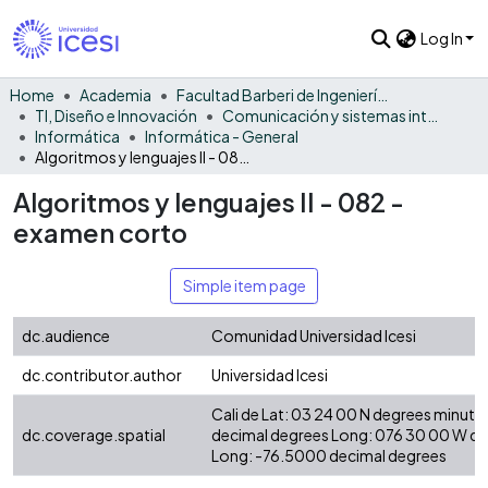
Log In
Home
Academia
Facultad Barberi de Ingeniería, Diseño y Ciencias Aplicadas
TI, Diseño e Innovación
Comunicación y sistemas inteligentes
Informática
Informática - General
Algoritmos y lenguajes II - 082 - examen corto
Algoritmos y lenguajes II - 082 -
examen corto
Simple item page
dc.audience
Comunidad Universidad Icesi
dc.contributor.author
Universidad Icesi
Cali de Lat: 03 24 00 N degrees minute
dc.coverage.spatial
decimal degrees Long: 076 30 00 W d
Long: -76.5000 decimal degrees