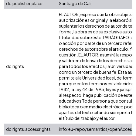
dc.publisher.place
Santiago de Cali
EL AUTOR, expresa que la obra objeto d
autorización es original y la elaboró sin
suplantar los derechos de autor de terc
forma, la obra es de su exclusiva autoría
titularidad sobre éste. PARÁGRAFO: en
o acción por parte de un tercero refere
derechos de autor sobre el artículo, fol
cuestión, EL AUTOR, asumirá la respons
y saldrá en defensa de los derechos aq
dc.rights
para todos los efectos, la Universidad I
como un tercero de buena fe. Esta auto
permite a la Universidad Icesi, de forma 
para que en los términos establecidos e
1982, la Ley 44 de 1993, leyes y jurispr
al respecto, haga publicación de este c
educativos Toda persona que consulte 
biblioteca o en medio electróico podr
apartes del texto citando siempre la fu
el título del trabajo y el autor.
dc.rights.accessrights
info:eu-repo/semantics/openAccess