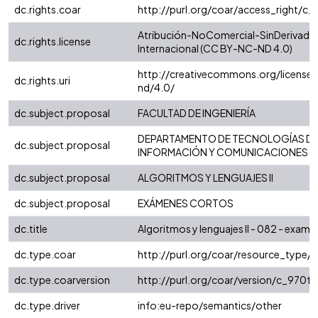
dc.rights.coar
http://purl.org/coar/access_right/c_
Atribución-NoComercial-SinDerivadas
dc.rights.license
Internacional (CC BY-NC-ND 4.0)
http://creativecommons.org/license
dc.rights.uri
nd/4.0/
dc.subject.proposal
FACULTAD DE INGENIERÍA
DEPARTAMENTO DE TECNOLOGÍAS D
dc.subject.proposal
INFORMACIÓN Y COMUNICACIONES
dc.subject.proposal
ALGORITMOS Y LENGUAJES II
dc.subject.proposal
EXÁMENES CORTOS
dc.title
Algoritmos y lenguajes II - 082 - exam
dc.type.coar
http://purl.org/coar/resource_type/
dc.type.coarversion
http://purl.org/coar/version/c_970
dc.type.driver
info:eu-repo/semantics/other