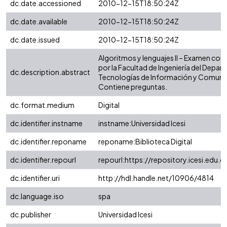
dc.date.accessioned
2010-12-15T18:50:24Z
dc.date.available
2010-12-15T18:50:24Z
dc.date.issued
2010-12-15T18:50:24Z
Algoritmos y lenguajes II – Examen cor
por la Facultad de Ingeniería del Depa
dc.description.abstract
Tecnologías de Información y Comuni
Contiene preguntas.
dc.format.medium
Digital
dc.identifier.instname
instname:Universidad Icesi
dc.identifier.reponame
reponame:Biblioteca Digital
dc.identifier.repourl
repourl:https://repository.icesi.edu.c
dc.identifier.uri
http://hdl.handle.net/10906/4814
dc.language.iso
spa
dc.publisher
Universidad Icesi