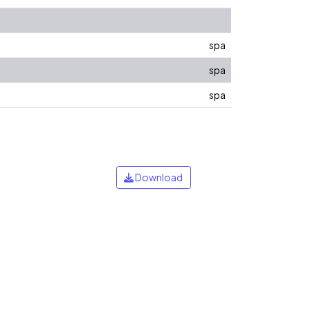
spa
spa
spa
Download