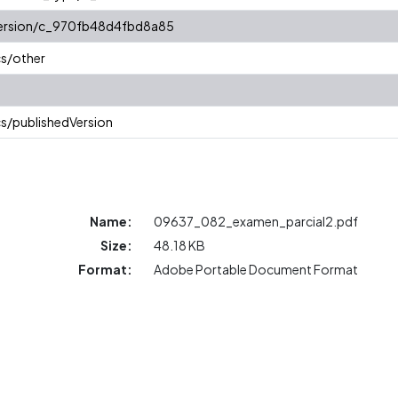
/version/c_970fb48d4fbd8a85
cs/other
s/publishedVersion
Name:
09637_082_examen_parcial2.pdf
Size:
48.18 KB
Format:
Adobe Portable Document Format