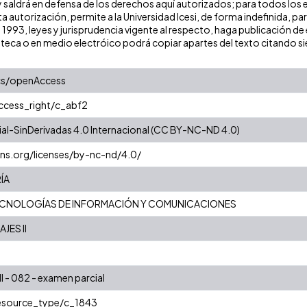
y saldrá en defensa de los derechos aquí autorizados; para todos los 
a autorización, permite a la Universidad Icesi, de forma indefinida, pa
e 1993, leyes y jurisprudencia vigente al respecto, haga publicación 
oteca o en medio electróico podrá copiar apartes del texto citando siem
cs/openAccess
access_right/c_abf2
l-SinDerivadas 4.0 Internacional (CC BY-NC-ND 4.0)
ns.org/licenses/by-nc-nd/4.0/
ÍA
CNOLOGÍAS DE INFORMACIÓN Y COMUNICACIONES
JES II
II - 082 - examen parcial
resource_type/c_1843