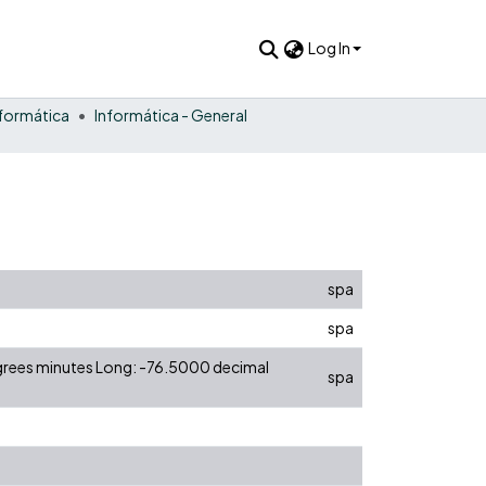
Log In
nformática
Informática - General
spa
spa
egrees minutes Long: -76.5000 decimal
spa