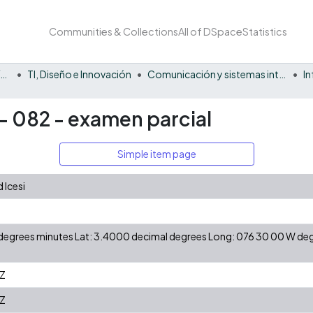
Communities & Collections
All of DSpace
Statistics
Facultad Barberi de Ingeniería, Diseño y Ciencias Aplicadas
TI, Diseño e Innovación
Comunicación y sistemas inteligentes
I
 - 082 - examen parcial
Simple item page
 Icesi
N degrees minutes Lat: 3.4000 decimal degrees Long: 076 30 00 W d
Z
Z