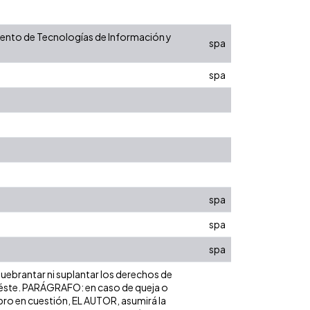
tamento de Tecnologías de Información y
spa
spa
spa
spa
spa
 quebrantar ni suplantar los derechos de
bre éste. PARÁGRAFO: en caso de queja o
ibro en cuestión, EL AUTOR, asumirá la