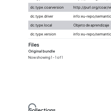
dc.type.coarversion
http://purl.org/coar
dc.type.driver
info:eu-repo/semanti
dc.type.local
Objeto de aprendizaje
dc.type.version
info:eu-repo/semantic
Files
Original bundle
Now showing
1 - 1 of 1
Loading...
Collections