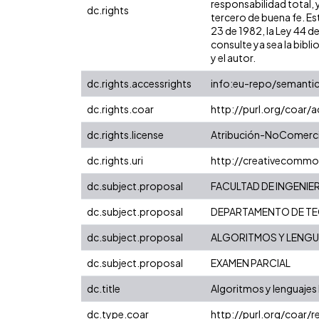
responsabilidad total, 
dc.rights
tercero de buena fe. Est
23 de 1982, la Ley 44 d
consulte ya sea la bibli
y el autor.
dc.rights.accessrights
info:eu-repo/semanti
dc.rights.coar
http://purl.org/coar/
dc.rights.license
Atribución-NoComercia
dc.rights.uri
http://creativecommo
dc.subject.proposal
FACULTAD DE INGENIER
dc.subject.proposal
DEPARTAMENTO DE TE
dc.subject.proposal
ALGORITMOS Y LENGUA
dc.subject.proposal
EXAMEN PARCIAL
dc.title
Algoritmos y lenguajes 
dc.type.coar
http://purl.org/coar/