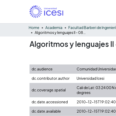
Home
Academia
Algoritmos y lenguajes II - 082 - examen parcial
Algoritmos y lenguajes II
dc.audience
Comunidad Universidad
dc.contributor.author
Universidad Icesi
Cali de Lat: 03 24 00 
dc.coverage.spatial
degrees
dc.date.accessioned
2010-12-15T19:02:40
dc.date.available
2010-12-15T19:02:40