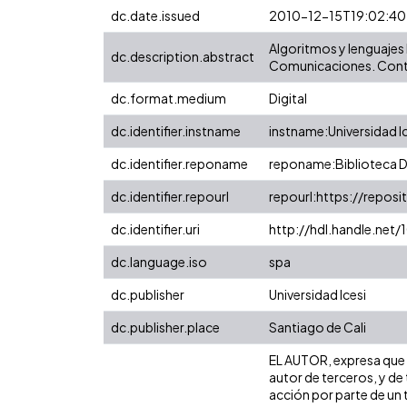
dc.date.issued
2010-12-15T19:02:40
Algoritmos y lenguajes 
dc.description.abstract
Comunicaciones. Cont
dc.format.medium
Digital
dc.identifier.instname
instname:Universidad I
dc.identifier.reponame
reponame:Biblioteca Di
dc.identifier.repourl
repourl:https://reposit
dc.identifier.uri
http://hdl.handle.ne
dc.language.iso
spa
dc.publisher
Universidad Icesi
dc.publisher.place
Santiago de Cali
EL AUTOR, expresa que l
autor de terceros, y de 
acción por parte de un t