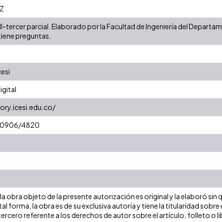
Z
II-tercer parcial. Elaborado por la Facultad de Ingeniería del Depar
iene preguntas.
cesi
gital
ory.icesi.edu.co/
t/10906/4820
a obra objeto de la presente autorización es original y la elaboró sin
tal forma, la obra es de su exclusiva autoría y tiene la titularidad so
ercero referente a los derechos de autor sobre el artículo, folleto o l