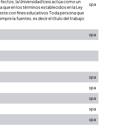
efectos, la Universidad Icesi actúa como un
spa
ra que en los términos establecidos en la Ley
de este con fines educativos Toda persona que
pre la fuentes, es decir el título del trabajo
spa
spa
spa
spa
spa
spa