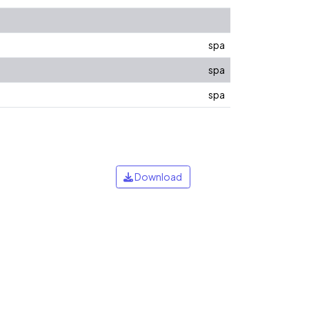
spa
spa
spa
Download