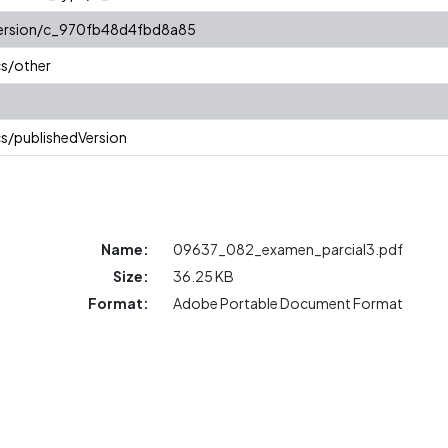
/version/c_970fb48d4fbd8a85
cs/other
s/publishedVersion
Name:
09637_082_examen_parcial3.pdf
Size:
36.25 KB
Format:
Adobe Portable Document Format