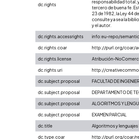
responsabilidad total, 
dc.rights
tercero de buena fe. Est
23 de 1982, la Ley 44 d
consulte ya sea la bibli
y el autor.
dc.rights.accessrights
info:eu-repo/semanti
dc.rights.coar
http://purl.org/coar/
dc.rights.license
Atribución-NoComercia
dc.rights.uri
http://creativecommo
dc.subject.proposal
FACULTAD DE INGENIER
dc.subject.proposal
DEPARTAMENTO DE TE
dc.subject.proposal
ALGORITMOS Y LENGUA
dc.subject.proposal
EXAMEN PARCIAL
dc.title
Algoritmos y lenguajes 
dc.type.coar
http://purl.org/coar/