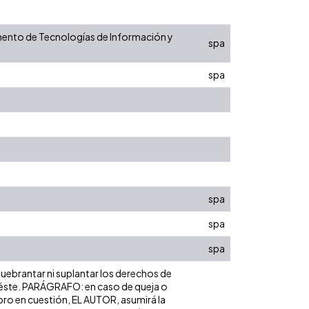
tamento de Tecnologías de Información y
spa
spa
spa
spa
spa
 quebrantar ni suplantar los derechos de
bre éste. PARÁGRAFO: en caso de queja o
ibro en cuestión, EL AUTOR, asumirá la