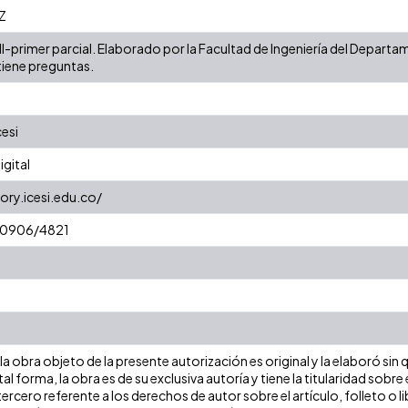
Z
II-primer parcial. Elaborado por la Facultad de Ingeniería del Depar
iene preguntas.
cesi
gital
ory.icesi.edu.co/
/10906/4821
a obra objeto de la presente autorización es original y la elaboró sin
tal forma, la obra es de su exclusiva autoría y tiene la titularidad so
ercero referente a los derechos de autor sobre el artículo, folleto o l