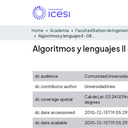
Home
Academia
Algoritmos y lenguajes II - 082 - examen parcial
Algoritmos y lenguajes II
dc.audience
Comunidad Universidad
dc.contributor.author
Universidad Icesi
Cali de Lat: 03 24 00 
dc.coverage.spatial
degrees
dc.date.accessioned
2010-12-15T19:05:29
dc.date.available
2010-12-15T19:05:29