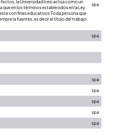
efectos, la Universidad Icesi actúa como un
spa
ra que en los términos establecidos en la Ley
de este con fines educativos Toda persona que
pre la fuentes, es decir el título del trabajo
spa
spa
spa
spa
spa
spa