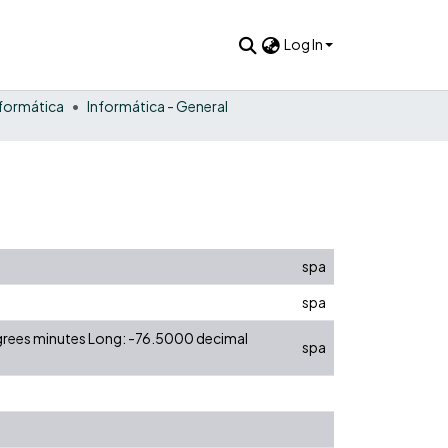
Log In
nformática
Informática - General
spa
spa
egrees minutes Long: -76.5000 decimal
spa