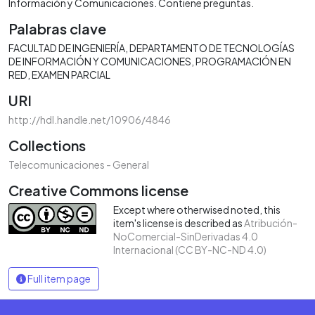
Información y Comunicaciones. Contiene preguntas.
Palabras clave
FACULTAD DE INGENIERÍA
DEPARTAMENTO DE TECNOLOGÍAS
DE INFORMACIÓN Y COMUNICACIONES
PROGRAMACIÓN EN
RED
EXAMEN PARCIAL
URI
http://hdl.handle.net/10906/4846
Collections
Telecomunicaciones - General
Creative Commons license
Except where otherwised noted, this
item's license is described as
Atribución-
NoComercial-SinDerivadas 4.0
Internacional (CC BY-NC-ND 4.0)
Full item page