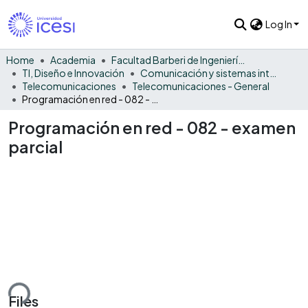
Log In
Home
Academia
Facultad Barberi de Ingeniería, Diseño y Ciencias Aplicadas
TI, Diseño e Innovación
Comunicación y sistemas inteligentes
Telecomunicaciones
Telecomunicaciones - General
Programación en red - 082 - examen parcial
Programación en red - 082 - examen
parcial
ding...
Files