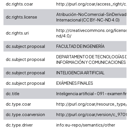
dc.rights.coar
http://purl.org/coar/access_right/c_
Atribución-NoComercial-SinDerivadas
dc.rights.license
Internacional (CC BY-NC-ND 4.0)
http://creativecommons.org/license
dc.rights.uri
nd/4.0/
dc.subject.proposal
FACULTAD DE INGENIERÍA
DEPARTAMENTO DE TECNOLOGÍAS D
dc.subject.proposal
INFORMACIÓN Y COMUNICACIONES
dc.subject.proposal
INTELIGENCIA ARTIFICIAL
dc.subject.proposal
EXÁMENES FINALES
dc.title
Inteligencia artificial - 091 - examen fina
dc.type.coar
http://purl.org/coar/resource_type/
dc.type.coarversion
http://purl.org/coar/version/c_970
dc.type.driver
info:eu-repo/semantics/other