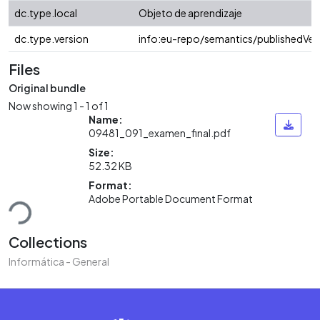
dc.type.local
Objeto de aprendizaje
dc.type.version
info:eu-repo/semantics/publishedVer
Files
Original bundle
Now showing
1 - 1 of 1
Name:
09481_091_examen_final.pdf
Size:
52.32 KB
Format:
ading...
Adobe Portable Document Format
Collections
Informática - General