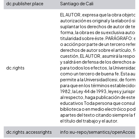
dc.publisher.place
Santiago de Cali
EL AUTOR, expresa que la obra objeto d
autorización es original y la elaboró sin
suplantar los derechos de autor de terc
forma, la obra es de su exclusiva autoría
titularidad sobre éste. PARÁGRAFO: en
o acción por parte de un tercero refere
derechos de autor sobre el artículo, fol
cuestión, EL AUTOR, asumirá la respons
y saldrá en defensa de los derechos aq
dc.rights
para todos los efectos, la Universidad I
como un tercero de buena fe. Esta auto
permite a la Universidad Icesi, de forma 
para que en los términos establecidos e
1982, la Ley 44 de 1993, leyes y jurispr
al respecto, haga publicación de este c
educativos Toda persona que consulte 
biblioteca o en medio electróico podr
apartes del texto citando siempre la fu
el título del trabajo y el autor.
dc.rights.accessrights
info:eu-repo/semantics/openAccess