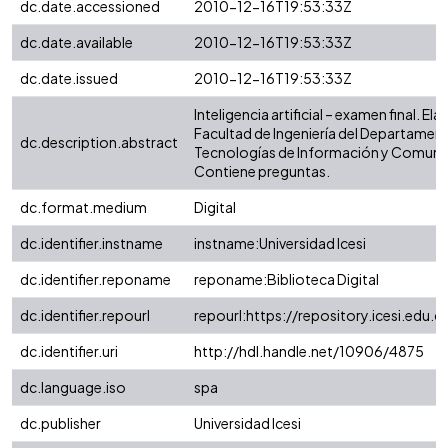
dc.date.accessioned
2010-12-16T19:53:33Z
dc.date.available
2010-12-16T19:53:33Z
dc.date.issued
2010-12-16T19:53:33Z
Inteligencia artificial – examen final. El
Facultad de Ingeniería del Departamen
dc.description.abstract
Tecnologías de Información y Comuni
Contiene preguntas.
dc.format.medium
Digital
dc.identifier.instname
instname:Universidad Icesi
dc.identifier.reponame
reponame:Biblioteca Digital
dc.identifier.repourl
repourl:https://repository.icesi.edu.c
dc.identifier.uri
http://hdl.handle.net/10906/4875
dc.language.iso
spa
dc.publisher
Universidad Icesi