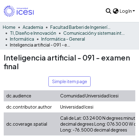
Log In
Home
Academia
Facultad Barberi de Ingeniería, Diseño y Ciencias Aplicadas
TI, Diseño e Innovación
Comunicación y sistemas inteligentes
Informática
Informática - General
Inteligencia artificial - 091 - examen final
Inteligencia artificial - 091 - examen
final
Simple item page
dc.audience
Comunidad Universidad Icesi
dc.contributor.author
Universidad Icesi
Cali de Lat: 03 24 00 N degrees minute
dc.coverage.spatial
decimal degrees Long: 076 30 00 W d
Long: -76.5000 decimal degrees