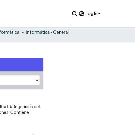
Log In
nformática
Informática - General
ltad de Ingeniería del
ones. Contiene