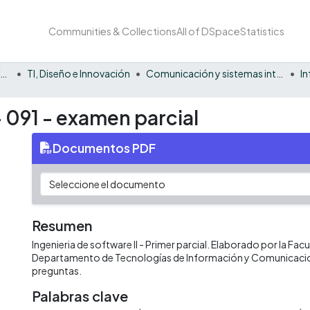
Communities & Collections
All of DSpace
Statistics
Facultad Barberi de Ingeniería, Diseño y Ciencias Aplicadas
TI, Diseño e Innovación
Comunicación y sistemas inteligentes
I
- 091 - examen parcial
Documentos PDF
Resumen
Ingenieria de software II - Primer parcial. Elaborado por la Facu
Departamento de Tecnologías de Información y Comunicaci
preguntas.
Palabras clave