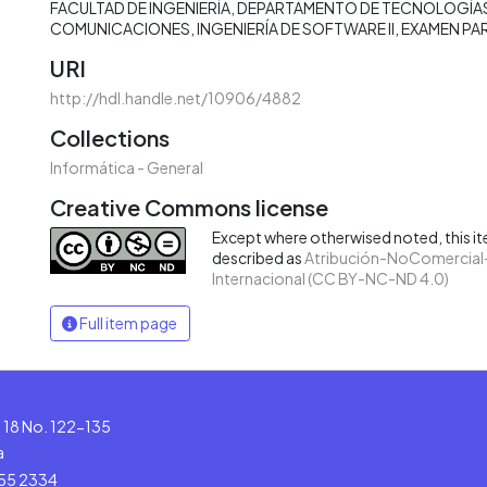
FACULTAD DE INGENIERÍA
DEPARTAMENTO DE TECNOLOGÍAS
COMUNICACIONES
INGENIERÍA DE SOFTWARE II
EXAMEN PA
URI
http://hdl.handle.net/10906/4882
Collections
Informática - General
Creative Commons license
Except where otherwised noted, this ite
described as
Atribución-NoComercial-
Internacional (CC BY-NC-ND 4.0)
Full item page
le 18 No. 122-135
a
555 2334