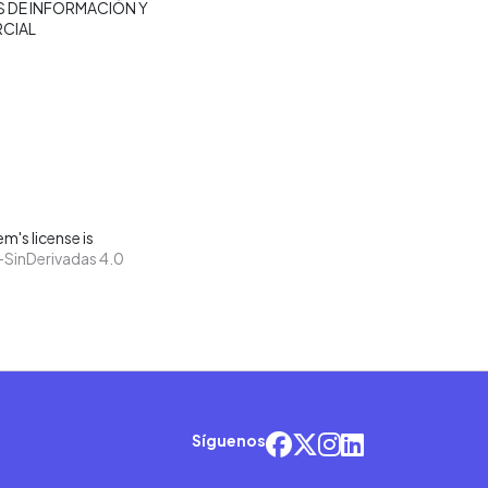
 DE INFORMACIÓN Y
RCIAL
m's license is
SinDerivadas 4.0
Síguenos