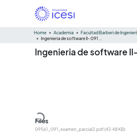
Home
Academia
Ingenieria de software II- 091 - examen parcial
Ingenieria de software II
Loading...
Files
09561_091_examen_parcial2.pdf
(43.48 KB)