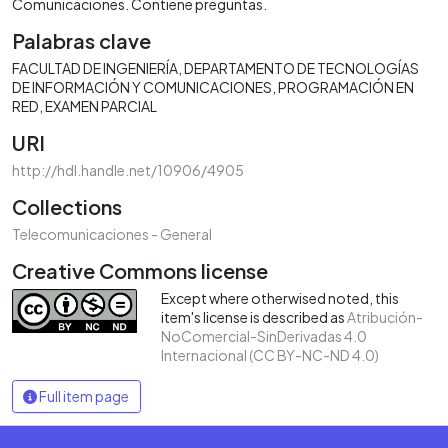
Comunicaciones. Contiene preguntas.
Palabras clave
FACULTAD DE INGENIERÍA
DEPARTAMENTO DE TECNOLOGÍAS
DE INFORMACIÓN Y COMUNICACIONES
PROGRAMACIÓN EN
RED
EXAMEN PARCIAL
URI
http://hdl.handle.net/10906/4905
Collections
Telecomunicaciones - General
Creative Commons license
Except where otherwised noted, this
item's license is described as
Atribución-
NoComercial-SinDerivadas 4.0
Internacional (CC BY-NC-ND 4.0)
Full item page