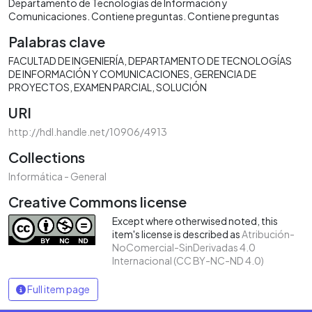
Departamento de Tecnologías de Información y
Comunicaciones. Contiene preguntas. Contiene preguntas
Palabras clave
FACULTAD DE INGENIERÍA
DEPARTAMENTO DE TECNOLOGÍAS
DE INFORMACIÓN Y COMUNICACIONES
GERENCIA DE
PROYECTOS
EXAMEN PARCIAL
SOLUCIÓN
URI
http://hdl.handle.net/10906/4913
Collections
Informática - General
Creative Commons license
Except where otherwised noted, this
item's license is described as
Atribución-
NoComercial-SinDerivadas 4.0
Internacional (CC BY-NC-ND 4.0)
Full item page