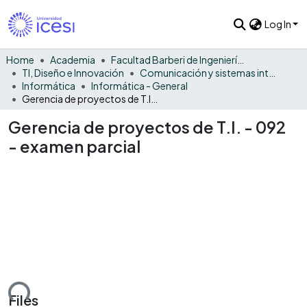
Log In
Home
Academia
Facultad Barberi de Ingeniería, Diseño y Ciencias Aplicadas
TI, Diseño e Innovación
Comunicación y sistemas inteligentes
Informática
Informática - General
Gerencia de proyectos de T.I. - 092 - examen parcial
Gerencia de proyectos de T.I. - 092
- examen parcial
oading...
Files