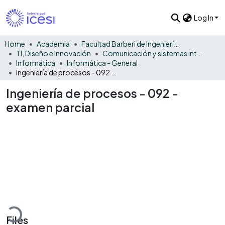
Log In
Home
Academia
Facultad Barberi de Ingeniería, Diseño y Ciencias Aplicadas
TI, Diseño e Innovación
Comunicación y sistemas inteligentes
Informática
Informática - General
Ingeniería de procesos - 092 - examen parcial
Ingeniería de procesos - 092 -
examen parcial
oading...
Files