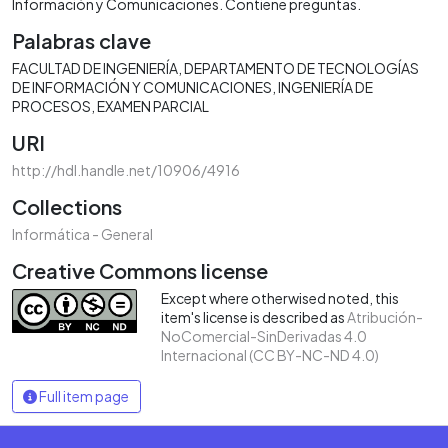
Información y Comunicaciones. Contiene preguntas.
Palabras clave
FACULTAD DE INGENIERÍA
DEPARTAMENTO DE TECNOLOGÍAS
DE INFORMACIÓN Y COMUNICACIONES
INGENIERÍA DE
PROCESOS
EXAMEN PARCIAL
URI
http://hdl.handle.net/10906/4916
Collections
Informática - General
Creative Commons license
Except where otherwised noted, this
item's license is described as
Atribución-
NoComercial-SinDerivadas 4.0
Internacional (CC BY-NC-ND 4.0)
Full item page