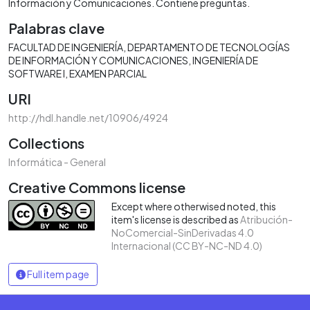
Información y Comunicaciones. Contiene preguntas.
Palabras clave
FACULTAD DE INGENIERÍA
DEPARTAMENTO DE TECNOLOGÍAS
DE INFORMACIÓN Y COMUNICACIONES
INGENIERÍA DE
SOFTWARE I
EXAMEN PARCIAL
URI
http://hdl.handle.net/10906/4924
Collections
Informática - General
Creative Commons license
Except where otherwised noted, this
item's license is described as
Atribución-
NoComercial-SinDerivadas 4.0
Internacional (CC BY-NC-ND 4.0)
Full item page