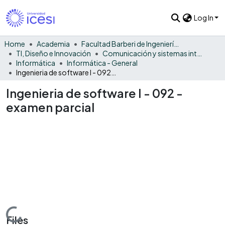
Log In
Home
Academia
Facultad Barberi de Ingeniería, Diseño y Ciencias Aplicadas
TI, Diseño e Innovación
Comunicación y sistemas inteligentes
Informática
Informática - General
Ingenieria de software I - 092 - examen parcial
Ingenieria de software I - 092 -
examen parcial
Loading...
Files