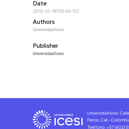
Date
2010-12-18T00:06:15Z
Authors
Universidad Icesi
Publisher
Universidad Icesi
Universidad Icesi: Cal
Pance, Cali - Colombi
Teléfono: +57 (602) 