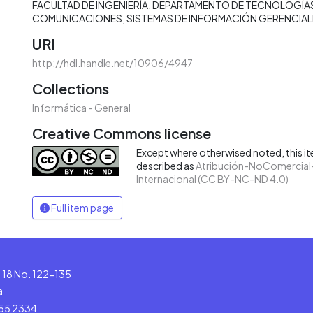
FACULTAD DE INGENIERÍA
DEPARTAMENTO DE TECNOLOGÍAS
COMUNICACIONES
SISTEMAS DE INFORMACIÓN GERENCIAL
URI
http://hdl.handle.net/10906/4947
Collections
Informática - General
Creative Commons license
Except where otherwised noted, this ite
described as
Atribución-NoComercial-
Internacional (CC BY-NC-ND 4.0)
Full item page
le 18 No. 122-135
a
555 2334