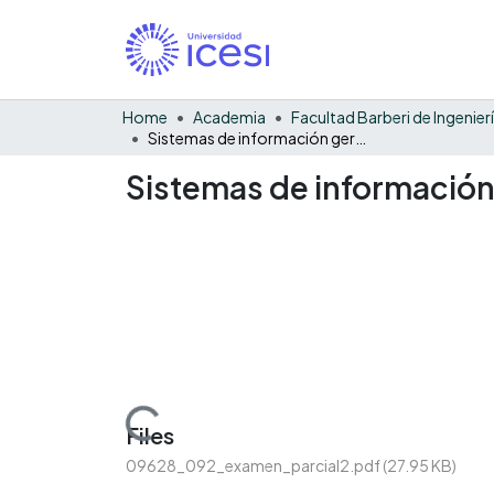
Home
Academia
Sistemas de información gerencial - 092 - examen parcial
Sistemas de información 
Loading...
Files
09628_092_examen_parcial2.pdf
(27.95 KB)