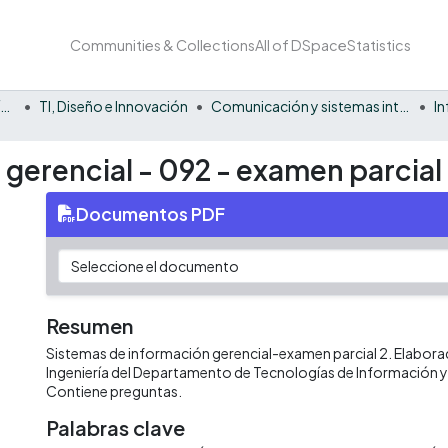
Communities & Collections
All of DSpace
Statistics
Facultad Barberi de Ingeniería, Diseño y Ciencias Aplicadas
TI, Diseño e Innovación
Comunicación y sistemas inteligentes
I
gerencial - 092 - examen parcial
Documentos PDF
Resumen
Sistemas de información gerencial-examen parcial 2. Elaborad
Ingeniería del Departamento de Tecnologías de Información
Contiene preguntas.
Palabras clave