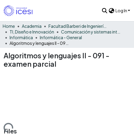
Log In
Home
Academia
Facultad Barberi de Ingeniería, Diseño y Ciencias Aplicadas
TI, Diseño e Innovación
Comunicación y sistemas inteligentes
Informática
Informática - General
Algoritmos y lenguajes II - 091 - examen parcial
Algoritmos y lenguajes II - 091 -
examen parcial
Loading...
Files