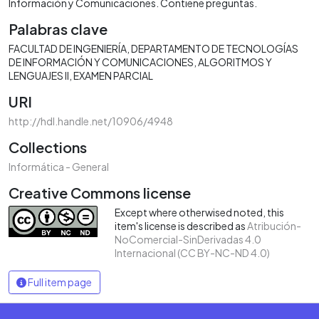
Información y Comunicaciones. Contiene preguntas.
Palabras clave
FACULTAD DE INGENIERÍA
DEPARTAMENTO DE TECNOLOGÍAS
DE INFORMACIÓN Y COMUNICACIONES
ALGORITMOS Y
LENGUAJES II
EXAMEN PARCIAL
URI
http://hdl.handle.net/10906/4948
Collections
Informática - General
Creative Commons license
Except where otherwised noted, this
item's license is described as
Atribución-
NoComercial-SinDerivadas 4.0
Internacional (CC BY-NC-ND 4.0)
Full item page