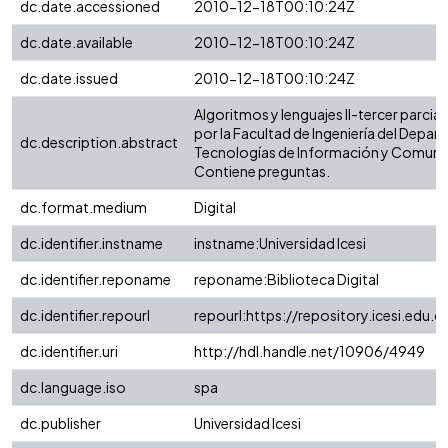
dc.date.accessioned
2010-12-18T00:10:24Z
dc.date.available
2010-12-18T00:10:24Z
dc.date.issued
2010-12-18T00:10:24Z
Algoritmos y lenguajes II-tercer parcia
por la Facultad de Ingeniería del Depa
dc.description.abstract
Tecnologías de Información y Comuni
Contiene preguntas.
dc.format.medium
Digital
dc.identifier.instname
instname:Universidad Icesi
dc.identifier.reponame
reponame:Biblioteca Digital
dc.identifier.repourl
repourl:https://repository.icesi.edu.c
dc.identifier.uri
http://hdl.handle.net/10906/4949
dc.language.iso
spa
dc.publisher
Universidad Icesi