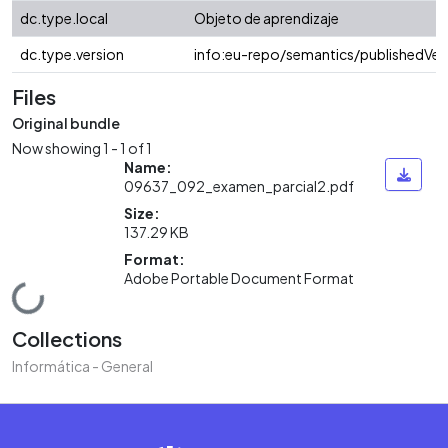
dc.type.local
Objeto de aprendizaje
dc.type.version
info:eu-repo/semantics/publishedVer
Files
Original bundle
Now showing
1 - 1 of 1
Name:
09637_092_examen_parcial2.pdf
Size:
137.29 KB
Format:
Adobe Portable Document Format
Loading...
Collections
Informática - General