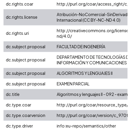
dc.rights.coar
http://purl.org/coar/access_right/c_
Atribución-NoComercial-SinDerivadas
dc.rights.license
Internacional (CC BY-NC-ND 4.0)
http://creativecommons.org/license
dc.rights.uri
nd/4.0/
dc.subject.proposal
FACULTAD DE INGENIERÍA
DEPARTAMENTO DE TECNOLOGÍAS D
dc.subject.proposal
INFORMACIÓN Y COMUNICACIONES
dc.subject.proposal
ALGORITMOS Y LENGUAJES II
dc.subject.proposal
EXAMEN PARCIAL
dc.title
Algoritmos y lenguajes II - 092 - exame
dc.type.coar
http://purl.org/coar/resource_type/
dc.type.coarversion
http://purl.org/coar/version/c_970
dc.type.driver
info:eu-repo/semantics/other