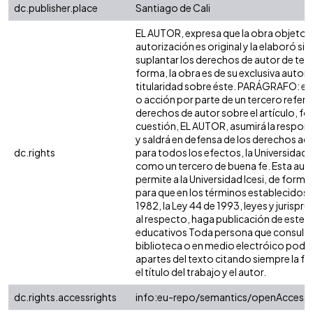
dc.publisher.place
Santiago de Cali
EL AUTOR, expresa que la obra objeto d
autorización es original y la elaboró sin
suplantar los derechos de autor de terc
forma, la obra es de su exclusiva autoría
titularidad sobre éste. PARÁGRAFO: en
o acción por parte de un tercero refere
derechos de autor sobre el artículo, fol
cuestión, EL AUTOR, asumirá la respons
y saldrá en defensa de los derechos aq
dc.rights
para todos los efectos, la Universidad I
como un tercero de buena fe. Esta auto
permite a la Universidad Icesi, de forma 
para que en los términos establecidos e
1982, la Ley 44 de 1993, leyes y jurispr
al respecto, haga publicación de este c
educativos Toda persona que consulte 
biblioteca o en medio electróico podr
apartes del texto citando siempre la fu
el título del trabajo y el autor.
dc.rights.accessrights
info:eu-repo/semantics/openAccess