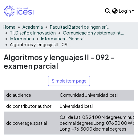
Log In
Home
Academia
Facultad Barberi de Ingeniería, Diseño y Ciencias Aplicadas
TI, Diseño e Innovación
Comunicación y sistemas inteligentes
Informática
Informática - General
Algoritmos y lenguajes II - 092 - examen parcial
Algoritmos y lenguajes II - 092 -
examen parcial
Simple item page
dc.audience
Comunidad Universidad Icesi
dc.contributor.author
Universidad Icesi
Cali de Lat: 03 24 00 N degrees minute
dc.coverage.spatial
decimal degrees Long: 076 30 00 W d
Long: -76.5000 decimal degrees