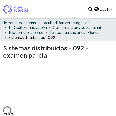
Log In
Home
Academia
Facultad Barberi de Ingeniería, Diseño y Ciencias Aplicadas
TI, Diseño e Innovación
Comunicación y sistemas inteligentes
Telecomunicaciones
Telecomunicaciones - General
Sistemas distribuidos - 092 - examen parcial
Sistemas distribuidos - 092 -
examen parcial
ding...
Files