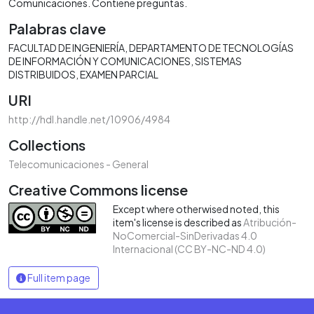
Comunicaciones. Contiene preguntas.
Palabras clave
FACULTAD DE INGENIERÍA
DEPARTAMENTO DE TECNOLOGÍAS
DE INFORMACIÓN Y COMUNICACIONES
SISTEMAS
DISTRIBUIDOS
EXAMEN PARCIAL
URI
http://hdl.handle.net/10906/4984
Collections
Telecomunicaciones - General
Creative Commons license
Except where otherwised noted, this
item's license is described as
Atribución-
NoComercial-SinDerivadas 4.0
Internacional (CC BY-NC-ND 4.0)
Full item page