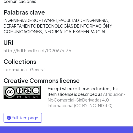
comunicaciones.
Palabras clave
INGENIERÍA DE SOFTWARE I
FACULTAD DE INGENIERÍA
DEPARTAMENTO DE TECNOLOGÍAS DE INFORMACIÓN Y
COMUNICACIONES
INFORMÁTICA
EXAMEN PARCIAL
URI
http://hdl.handle.net/10906/5136
Collections
Informática - General
Creative Commons license
Except where otherwised noted, this
item's license is described as
Atribución-
NoComercial-SinDerivadas 4.0
Internacional (CC BY-NC-ND 4.0)
Full item page