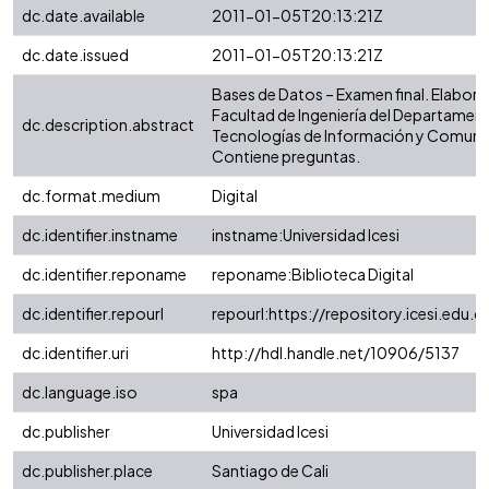
dc.date.available
2011-01-05T20:13:21Z
dc.date.issued
2011-01-05T20:13:21Z
Bases de Datos – Examen final. Elabora
Facultad de Ingeniería del Departamen
dc.description.abstract
Tecnologías de Información y Comuni
Contiene preguntas.
dc.format.medium
Digital
dc.identifier.instname
instname:Universidad Icesi
dc.identifier.reponame
reponame:Biblioteca Digital
dc.identifier.repourl
repourl:https://repository.icesi.edu.c
dc.identifier.uri
http://hdl.handle.net/10906/5137
dc.language.iso
spa
dc.publisher
Universidad Icesi
dc.publisher.place
Santiago de Cali