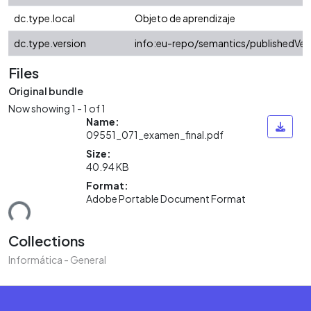
dc.type.local
Objeto de aprendizaje
dc.type.version
info:eu-repo/semantics/publishedVer
Files
Original bundle
Now showing
1 - 1 of 1
Name:
09551_071_examen_final.pdf
Size:
40.94 KB
Format:
Adobe Portable Document Format
ding...
Collections
Informática - General