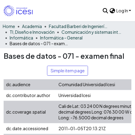
Log In
Home
Academia
Facultad Barberi de Ingeniería, Diseño y Ciencias Aplicadas
TI, Diseño e Innovación
Comunicación y sistemas inteligentes
Informática
Informática - General
Bases de datos - 071 - examen final
Bases de datos - 071 - examen final
Simple item page
dc.audience
Comunidad Universidad Icesi
dc.contributor.author
Universidad Icesi
Cali de Lat: 03 24 00 N degrees minute
dc.coverage.spatial
decimal degrees Long: 076 30 00 W d
Long: -76.5000 decimal degrees
dc.date.accessioned
2011-01-05T20:13:21Z