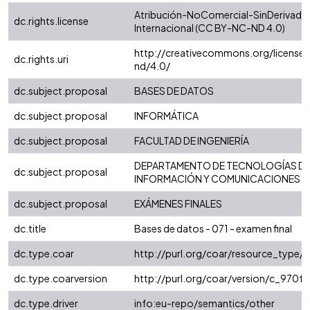
Atribución-NoComercial-SinDerivadas
dc.rights.license
Internacional (CC BY-NC-ND 4.0)
http://creativecommons.org/license
dc.rights.uri
nd/4.0/
dc.subject.proposal
BASES DE DATOS
dc.subject.proposal
INFORMÁTICA
dc.subject.proposal
FACULTAD DE INGENIERÍA
DEPARTAMENTO DE TECNOLOGÍAS D
dc.subject.proposal
INFORMACIÓN Y COMUNICACIONES
dc.subject.proposal
EXÁMENES FINALES
dc.title
Bases de datos - 071 - examen final
dc.type.coar
http://purl.org/coar/resource_type/
dc.type.coarversion
http://purl.org/coar/version/c_970
dc.type.driver
info:eu-repo/semantics/other