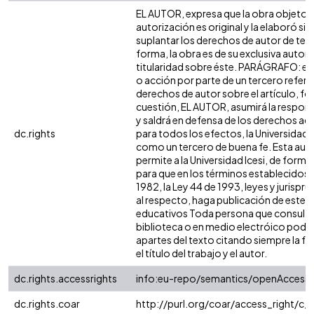
EL AUTOR, expresa que la obra objeto d
autorización es original y la elaboró sin
suplantar los derechos de autor de terc
forma, la obra es de su exclusiva autoría
titularidad sobre éste. PARÁGRAFO: en
o acción por parte de un tercero refere
derechos de autor sobre el artículo, fol
cuestión, EL AUTOR, asumirá la respons
y saldrá en defensa de los derechos aq
dc.rights
para todos los efectos, la Universidad I
como un tercero de buena fe. Esta auto
permite a la Universidad Icesi, de forma 
para que en los términos establecidos e
1982, la Ley 44 de 1993, leyes y jurispr
al respecto, haga publicación de este c
educativos Toda persona que consulte 
biblioteca o en medio electróico podr
apartes del texto citando siempre la fu
el título del trabajo y el autor.
dc.rights.accessrights
info:eu-repo/semantics/openAccess
dc.rights.coar
http://purl.org/coar/access_right/c_