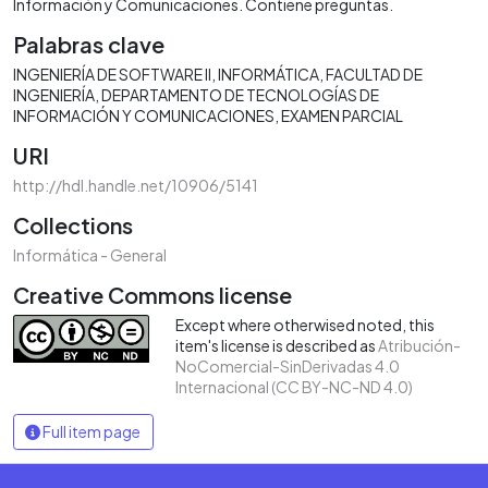
Información y Comunicaciones. Contiene preguntas.
Palabras clave
INGENIERÍA DE SOFTWARE II
INFORMÁTICA
FACULTAD DE
INGENIERÍA
DEPARTAMENTO DE TECNOLOGÍAS DE
INFORMACIÓN Y COMUNICACIONES
EXAMEN PARCIAL
URI
http://hdl.handle.net/10906/5141
Collections
Informática - General
Creative Commons license
Except where otherwised noted, this
item's license is described as
Atribución-
NoComercial-SinDerivadas 4.0
Internacional (CC BY-NC-ND 4.0)
Full item page