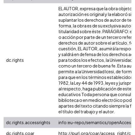
EL AUTOR, expresa que la obra objeto d
autorización es original y la elaboró sin
suplantar los derechos de autor de terc
forma, la obra es de su exclusiva autoría
titularidad sobre éste. PARÁGRAFO: en
o acción por parte de un tercero refere
derechos de autor sobre el artículo, fol
cuestión, EL AUTOR, asumirá la respons
y saldrá en defensa de los derechos aq
dc.rights
para todos los efectos, la Universidad I
como un tercero de buena fe. Esta auto
permite a la Universidad Icesi, de forma 
para que en los términos establecidos e
1982, la Ley 44 de 1993, leyes y jurispr
al respecto, haga publicación de este c
educativos Toda persona que consulte 
biblioteca o en medio electróico podr
apartes del texto citando siempre la fu
el título del trabajo y el autor.
dc.rights.accessrights
info:eu-repo/semantics/openAccess
dc.rights.coar
http://purl.org/coar/access_right/c_