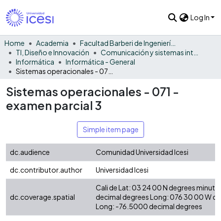
Log In
Home
Academia
Facultad Barberi de Ingeniería, Diseño y Ciencias Aplicadas
TI, Diseño e Innovación
Comunicación y sistemas inteligentes
Informática
Informática - General
Sistemas operacionales - 071 - examen parcial 3
Sistemas operacionales - 071 -
examen parcial 3
Simple item page
dc.audience
Comunidad Universidad Icesi
dc.contributor.author
Universidad Icesi
Cali de Lat: 03 24 00 N degrees minute
dc.coverage.spatial
decimal degrees Long: 076 30 00 W d
Long: -76.5000 decimal degrees