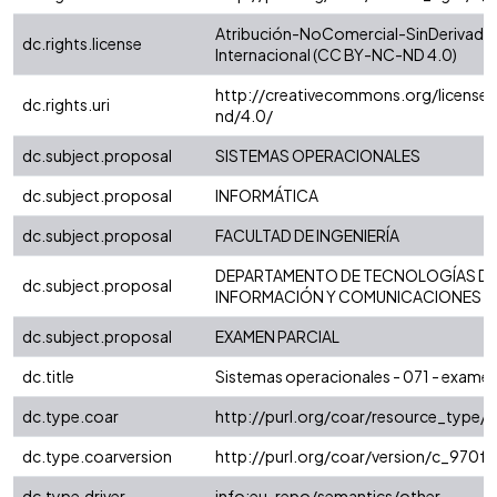
Atribución-NoComercial-SinDerivadas
dc.rights.license
Internacional (CC BY-NC-ND 4.0)
http://creativecommons.org/license
dc.rights.uri
nd/4.0/
dc.subject.proposal
SISTEMAS OPERACIONALES
dc.subject.proposal
INFORMÁTICA
dc.subject.proposal
FACULTAD DE INGENIERÍA
DEPARTAMENTO DE TECNOLOGÍAS D
dc.subject.proposal
INFORMACIÓN Y COMUNICACIONES
dc.subject.proposal
EXAMEN PARCIAL
dc.title
Sistemas operacionales - 071 - examen 
dc.type.coar
http://purl.org/coar/resource_type/
dc.type.coarversion
http://purl.org/coar/version/c_970
dc.type.driver
info:eu-repo/semantics/other