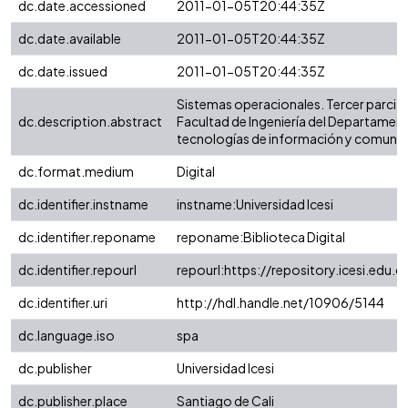
dc.date.accessioned
2011-01-05T20:44:35Z
dc.date.available
2011-01-05T20:44:35Z
dc.date.issued
2011-01-05T20:44:35Z
Sistemas operacionales. Tercer parcial
dc.description.abstract
Facultad de Ingeniería del Departamen
tecnologías de información y comunic
dc.format.medium
Digital
dc.identifier.instname
instname:Universidad Icesi
dc.identifier.reponame
reponame:Biblioteca Digital
dc.identifier.repourl
repourl:https://repository.icesi.edu.c
dc.identifier.uri
http://hdl.handle.net/10906/5144
dc.language.iso
spa
dc.publisher
Universidad Icesi
dc.publisher.place
Santiago de Cali