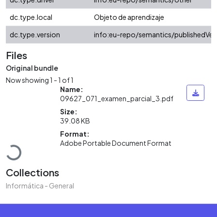
dc.type.local
Objeto de aprendizaje
dc.type.version
info:eu-repo/semantics/publishedVer
Files
Original bundle
Now showing
1 - 1 of 1
Name:
09627_071_examen_parcial_3.pdf
Size:
39.08 KB
Loading...
Format:
Adobe Portable Document Format
Collections
Informática - General