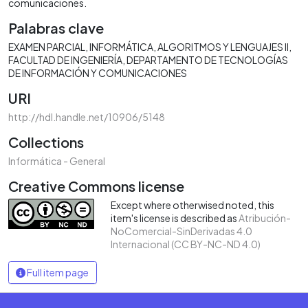
comunicaciones.
Palabras clave
EXAMEN PARCIAL
INFORMÁTICA
ALGORITMOS Y LENGUAJES II
FACULTAD DE INGENIERÍA
DEPARTAMENTO DE TECNOLOGÍAS
DE INFORMACIÓN Y COMUNICACIONES
URI
http://hdl.handle.net/10906/5148
Collections
Informática - General
Creative Commons license
Except where otherwised noted, this
item's license is described as
Atribución-
NoComercial-SinDerivadas 4.0
Internacional (CC BY-NC-ND 4.0)
Full item page