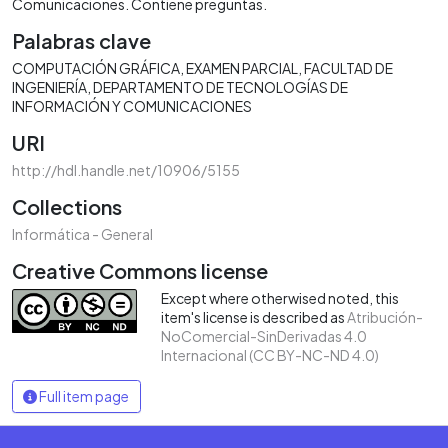
Comunicaciones. Contiene preguntas.
Palabras clave
COMPUTACIÓN GRÁFICA
EXAMEN PARCIAL
FACULTAD DE
INGENIERÍA
DEPARTAMENTO DE TECNOLOGÍAS DE
INFORMACIÓN Y COMUNICACIONES
URI
http://hdl.handle.net/10906/5155
Collections
Informática - General
Creative Commons license
Except where otherwised noted, this
item's license is described as
Atribución-
NoComercial-SinDerivadas 4.0
Internacional (CC BY-NC-ND 4.0)
Full item page