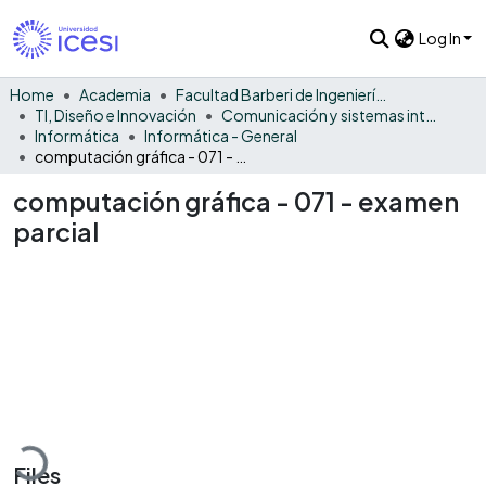
Log In
Home
Academia
Facultad Barberi de Ingeniería, Diseño y Ciencias Aplicadas
TI, Diseño e Innovación
Comunicación y sistemas inteligentes
Informática
Informática - General
computación gráfica - 071 - examen parcial
computación gráfica - 071 - examen
parcial
Loading...
Files