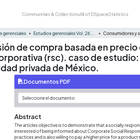
Communities & Collections
All of DSpace
Statistics
s gerenciales
Estudios gerenciales Vol. 26 No. 117
ión de compra basada en precio 
orporativa (rsc). caso de estudio
idad privada de México.
Documentos PDF
Abstract
The articles objective is to demonstrate that a socially respo
interested of being informed about Corporate Social Respons
practices and is also willing to pay a higher price for a produc