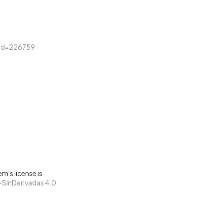
loid=226759
m's license is
SinDerivadas 4.0