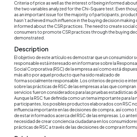
Criteria of price as well as the interest of being informed abo
the two variables analyzed for the Chi-Square test. Even tho
as an important issue for the majority of participants, produ
hasn’t achieved much influence in the buying decision making o
informed about the CSR practices. The need to create social
consumers to promote CSR practices through the buying dec
demonstrated.
Description
El objetivo de este artículo es demostrar que un consumidor 
responsable está interesado en informarse sobre la Responsa
Social Corporativa (RSC) de la empresa así como está dispues
más alto por aquel producto que ha sido realizado de
forma socialmente responsable. Los criterios de precio e inte
sobre las prácticas de RSC de las empresas a las que compra
servicios fueron considerados para las pruebas estadísticas 
Aunque la RSC fue definida como un tema importante para la 
participantes, los posibles productos elaborados con RSC no
influencia importante en las decisiones de compra, así como
de estar informados acerca del RSC de las empresas. Lo anter
necesidad de crear conciencia ciudadana en los consumidores p
prácticas de RSC a través de las decisiones de compra inform