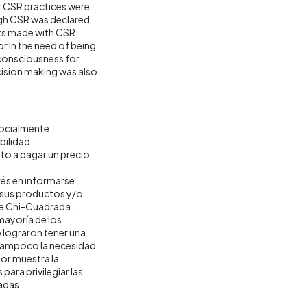
ut CSR practices were
ugh CSR was declared
cts made with CSR
r in the need of being
 consciousness for
ision making was also
socialmente
bilidad
to a pagar un precio
rés en informarse
n sus productos y/o
de Chi-Cuadrada.
mayoría de los
 lograron tener una
 tampoco la necesidad
ior muestra la
ara privilegiar las
adas.