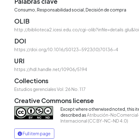
Palabras clave
Consumo
Responsabilidad social
Decisión de compra
OLIB
http://biblioteca2.icesi.edu.co/cgi-olib?infile=details.glu&
DOI
https://doi.org/10.1016/S0123-5923(10)70136-4
URI
https://hdl.handle.net/10906/5194
Collections
Estudios gerenciales Vol. 26 No. 117
Creative Commons license
Except where otherwised noted, this ite
described as
Atribución-NoComercial-
Internacional (CC BY-NC-ND 4.0)
Full item page