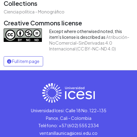
Collections
Ciencia política - Monográfico
Creative Commons license
Except where otherwised noted, this
item's license is described as
Atribución-
NoComercial-SinDerivadas 4.0
Internacional (CC BY-NC-ND 4.0)
Full item page
Universidad Icesi: Calle 18 No. 122-135
Pance, Cali - Colombia
Teléfono: +57 (602) 555 2334
ventanillaunica@icesi.edu.co