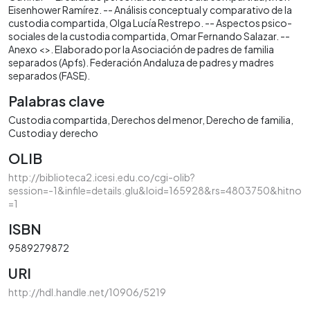
Eisenhower Ramírez. -- Análisis conceptual y comparativo de la
custodia compartida, Olga Lucía Restrepo. -- Aspectos psico-
sociales de la custodia compartida, Omar Fernando Salazar. --
Anexo <>. Elaborado por la Asociación de padres de familia
separados (Apfs). Federación Andaluza de padres y madres
separados (FASE).
Palabras clave
Custodia compartida
Derechos del menor
Derecho de familia
Custodia y derecho
OLIB
http://biblioteca2.icesi.edu.co/cgi-olib?
session=-1&infile=details.glu&loid=165928&rs=4803750&hitno
=1
ISBN
9589279872
URI
http://hdl.handle.net/10906/5219