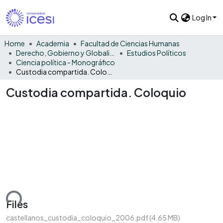
Log In
Home
Academia
Facultad de Ciencias Humanas
Derecho, Gobierno y Globalización
Estudios Políticos
Ciencia política - Monográfico
Custodia compartida. Coloquio
Custodia compartida. Coloquio
ding...
Files
castellanos_custodia_coloquio_2006.pdf
(4.65 MB)