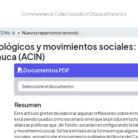
Communities & Collections
All of DSpace
Statistics
S No. 6
Nuevos repertorios tecnológicos y movimientos sociales: el caso de la Asociación Indígena del Norte del Cauca (ACIN)
lógicos y movimientos sociales: 
auca (ACIN)
Documentos PDF
Resumen
Este artículo pretende elaborar algunas reflexiones sobre el
está siendo usada como escenario en el que se producen lucha
alianzas políticas que, de fondo, estarían reconfigurando la i
y movimiento social. Se hará énfasis en la forma en que algu
sociales, en particular el movimiento indígena del Norte del 