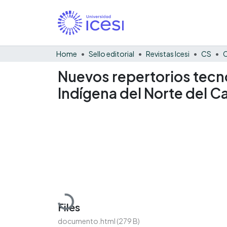
Home
Sello editorial
Revistas Icesi
CS
C
Nuevos repertorios tecno
Indígena del Norte del C
Loading...
Files
documento.html
(279 B)