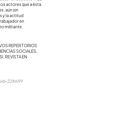
los actores que a ésta
s, aún sin
 y la actitud
trabajador en
io militante.
VOS REPERTORIOS
IENCIAS SOCIALES
SI
REVISTA EN
&loid=228699