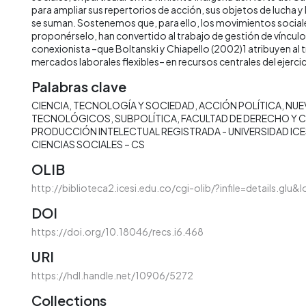
para ampliar sus repertorios de acción, sus objetos de lucha y 
se suman. Sostenemos que, para ello, los movimientos sociale
proponérselo, han convertido al trabajo de gestión de vínculos
conexionista –que Boltanski y Chiapello (2002)1 atribuyen al 
mercados laborales flexibles– en recursos centrales del ejercic
Palabras clave
CIENCIA
TECNOLOGÍA Y SOCIEDAD
ACCIÓN POLÍTICA
NUE
TECNOLÓGICOS
SUBPOLÍTICA
FACULTAD DE DERECHO Y C
PRODUCCIÓN INTELECTUAL REGISTRADA - UNIVERSIDAD ICE
CIENCIAS SOCIALES – CS
OLIB
http://biblioteca2.icesi.edu.co/cgi-olib/?infile=details.glu
DOI
https://doi.org/10.18046/recs.i6.468
URI
https://hdl.handle.net/10906/5272
Collections