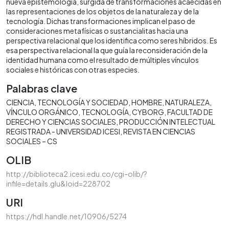
nueva epistemología, surgida de transformaciones acaecidas en
las representaciones de los objetos de la naturaleza y de la
tecnología. Dichas transformaciones implican el paso de
consideraciones metafísicas o sustancialitas hacia una
perspectiva relacional que los identifica como seres híbridos. Es
esa perspectiva relacional la que guía la reconsideración de la
identidad humana como el resultado de múltiples vínculos
sociales e históricas con otras especies.
Palabras clave
CIENCIA
TECNOLOGÍA Y SOCIEDAD
HOMBRE
NATURALEZA
VÍNCULO ORGÁNICO
TECNOLOGÍA, CYBORG
FACULTAD DE
DERECHO Y CIENCIAS SOCIALES
PRODUCCIÓN INTELECTUAL
REGISTRADA - UNIVERSIDAD ICESI
REVISTA EN CIENCIAS
SOCIALES – CS
OLIB
http://biblioteca2.icesi.edu.co/cgi-olib/?
infile=details.glu&loid=228702
URI
https://hdl.handle.net/10906/5274