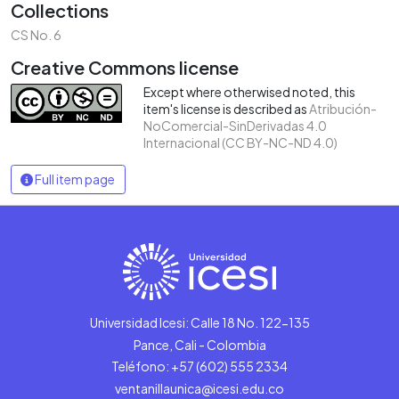
Collections
CS No. 6
Creative Commons license
Except where otherwised noted, this
item's license is described as
Atribución-
NoComercial-SinDerivadas 4.0
Internacional (CC BY-NC-ND 4.0)
Full item page
Universidad Icesi: Calle 18 No. 122-135
Pance, Cali - Colombia
Teléfono: +57 (602) 555 2334
ventanillaunica@icesi.edu.co