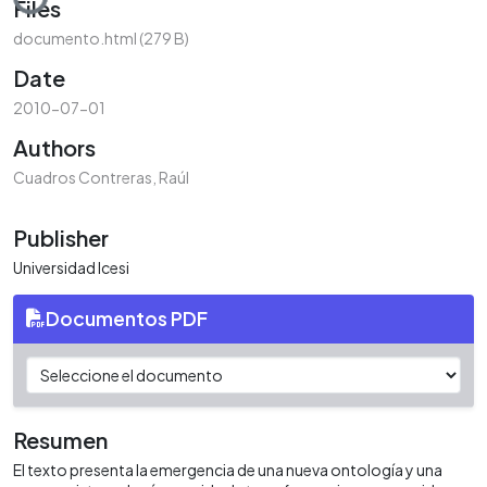
Files
documento.html
(279 B)
Date
2010-07-01
Authors
Cuadros Contreras, Raúl
Publisher
Universidad Icesi
Documentos PDF
Resumen
El texto presenta la emergencia de una nueva ontología y una