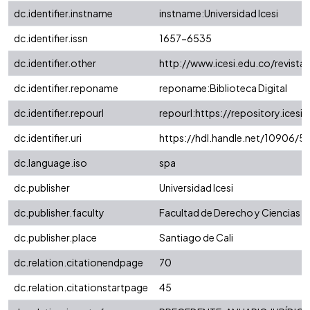
dc.identifier.instname
instname:Universidad Icesi
dc.identifier.issn
1657-6535
dc.identifier.other
http://www.icesi.edu.co/revista
dc.identifier.reponame
reponame:Biblioteca Digital
dc.identifier.repourl
repourl:https://repository.icesi.
dc.identifier.uri
https://hdl.handle.net/10906/5
dc.language.iso
spa
dc.publisher
Universidad Icesi
dc.publisher.faculty
Facultad de Derecho y Ciencias S
dc.publisher.place
Santiago de Cali
dc.relation.citationendpage
70
dc.relation.citationstartpage
45