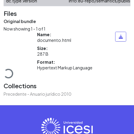
dc.type.version
info:eu-repo/semantics/publish
Files
Original bundle
Now showing
1 - 1 of 1
Name:
documento.html
Size:
287 B
Loading...
Format:
Hypertext Markup Language
Collections
Precedente - Anuario jurídico 2010