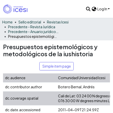
Log In
Home
Sello editorial
Revistas Icesi
Precedente - Revista Jurídica
Precedente - Anuario jurídico 2010
Presupuestos epistemológicos y metodológicos de la iushistoria
Presupuestos epistemológicos y
metodológicos de la iushistoria
Simple item page
dc.audience
Comunidad Universidad Icesi
dc.contributor.author
Botero Bernal, Andrés
Cali de Lat: 03 24 00 N degrees 
dc.coverage.spatial
076 30 00 W degrees minutes Lo
dc.date.accessioned
2011-04-09T21:24:59Z