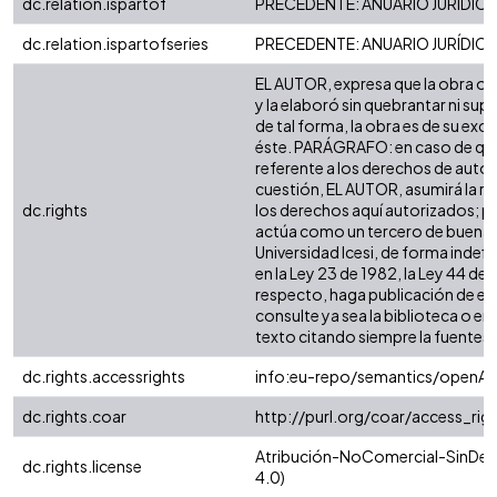
dc.relation.ispartof
PRECEDENTE: ANUARIO JURÍDIC
dc.relation.ispartofseries
PRECEDENTE: ANUARIO JURÍDICO
EL AUTOR, expresa que la obra obj
y la elaboró sin quebrantar ni sup
de tal forma, la obra es de su exclu
éste. PARÁGRAFO: en caso de quej
referente a los derechos de autor s
cuestión, EL AUTOR, asumirá la re
dc.rights
los derechos aquí autorizados; pa
actúa como un tercero de buena fe
Universidad Icesi, de forma indefi
en la Ley 23 de 1982, la Ley 44 de 
respecto, haga publicación de es
consulte ya sea la biblioteca o e
texto citando siempre la fuentes, es
dc.rights.accessrights
info:eu-repo/semantics/openAc
dc.rights.coar
http://purl.org/coar/access_rig
Atribución-NoComercial-SinDeri
dc.rights.license
4.0)