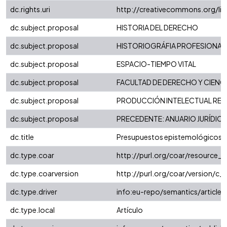
dc.rights.uri
http://creativecommons.org/li
dc.subject.proposal
HISTORIA DEL DERECHO
dc.subject.proposal
HISTORIOGRÁFIA PROFESIONAL
dc.subject.proposal
ESPACIO-TIEMPO VITAL
dc.subject.proposal
FACULTAD DE DERECHO Y CIENC
dc.subject.proposal
PRODUCCIÓN INTELECTUAL REGI
dc.subject.proposal
PRECEDENTE: ANUARIO JURÍDIC
dc.title
Presupuestos epistemológicos y 
dc.type.coar
http://purl.org/coar/resource_
dc.type.coarversion
http://purl.org/coar/version/
dc.type.driver
info:eu-repo/semantics/article
dc.type.local
Artículo