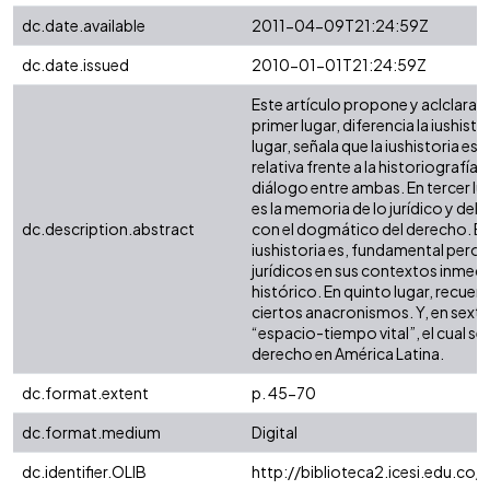
dc.date.available
2011-04-09T21:24:59Z
dc.date.issued
2010-01-01T21:24:59Z
Este artículo propone y aclclara c
primer lugar, diferencia la iushist
lugar, señala que la iushistoria es
relativa frente a la historiografía
diálogo entre ambas. En tercer luga
es la memoria de lo jurídico y del 
dc.description.abstract
con el dogmático del derecho. En 
iushistoria es, fundamental pero n
jurídicos en sus contextos inmed
histórico. En quinto lugar, recuer
ciertos anacronismos. Y, en sexto 
“espacio-tiempo vital”, el cual ser
derecho en América Latina.
dc.format.extent
p. 45-70
dc.format.medium
Digital
dc.identifier.OLIB
http://biblioteca2.icesi.edu.co/