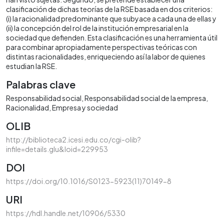
clasificación de dichas teorías de la RSE basada en dos criterios:
(i) la racionalidad predominante que subyace a cada una de ellas y
(ii) la concepción del rol de la institución empresarial en la
sociedad que defienden. Esta clasificación es una herramienta útil
para combinar apropiadamente perspectivas teóricas con
distintas racionalidades, enriqueciendo así la labor de quienes
estudian la RSE.
Palabras clave
Responsabilidad social
Responsabilidad social de la empresa
Racionalidad
Empresa y sociedad
OLIB
http://biblioteca2.icesi.edu.co/cgi-olib?
infile=details.glu&loid=229953
DOI
https://doi.org/10.1016/S0123-5923(11)70149-8
URI
https://hdl.handle.net/10906/5330