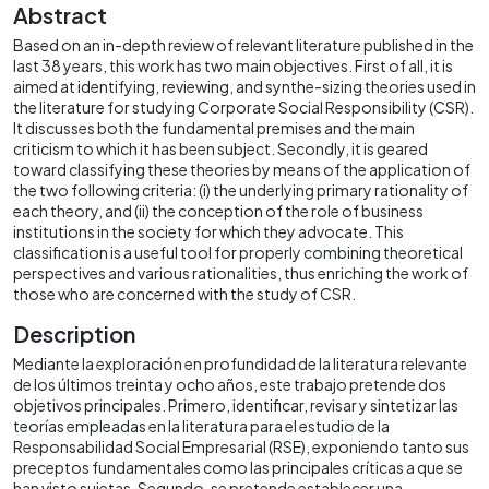
Abstract
Based on an in-depth review of relevant literature published in the
last 38 years, this work has two main objectives. First of all, it is
aimed at identifying, reviewing, and synthe-sizing theories used in
the literature for studying Corporate Social Responsibility (CSR).
It discusses both the fundamental premises and the main
criticism to which it has been subject. Secondly, it is geared
toward classifying these theories by means of the application of
the two following criteria: (i) the underlying primary rationality of
each theory, and (ii) the conception of the role of business
institutions in the society for which they advocate. This
classification is a useful tool for properly combining theoretical
perspectives and various rationalities, thus enriching the work of
those who are concerned with the study of CSR.
Description
Mediante la exploración en profundidad de la literatura relevante
de los últimos treinta y ocho años, este trabajo pretende dos
objetivos principales. Primero, identificar, revisar y sintetizar las
teorías empleadas en la literatura para el estudio de la
Responsabilidad Social Empresarial (RSE), exponiendo tanto sus
preceptos fundamentales como las principales críticas a que se
han visto sujetas. Segundo, se pretende establecer una