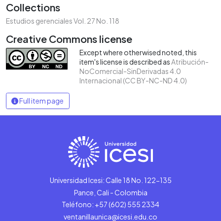
Collections
Estudios gerenciales Vol. 27 No. 118
Creative Commons license
Except where otherwised noted, this
item's license is described as
Atribución-
NoComercial-SinDerivadas 4.0
Internacional (CC BY-NC-ND 4.0)
Full item page
Universidad Icesi: Calle 18 No. 122-135
Pance, Cali - Colombia
Teléfono: +57 (602) 555 2334
ventanillaunica@icesi.edu.co