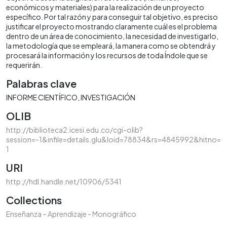
económicos y materiales) para la realización de un proyecto
específico. Por tal razón y para conseguir tal objetivo, es preciso
justificar el proyecto mostrando claramente cuál es el problema
dentro de un área de conocimiento, la necesidad de investigarlo,
la metodología que se empleará, la manera como se obtendrá y
procesará la información y los recursos de toda Índole que se
requerirán.
Palabras clave
INFORME CIENTÍFICO
INVESTIGACIÓN
OLIB
http://biblioteca2.icesi.edu.co/cgi-olib?
session=-1&infile=details.glu&loid=78834&rs=4845992&hitno=
1
URI
http://hdl.handle.net/10906/5341
Collections
Enseñanza – Aprendizaje - Monográfico