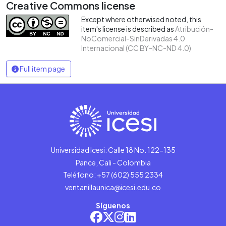
Creative Commons license
Except where otherwised noted, this
item's license is described as
Atribución-
NoComercial-SinDerivadas 4.0
Internacional (CC BY-NC-ND 4.0)
Full item page
Universidad Icesi: Calle 18 No. 122-135
Pance, Cali - Colombia
Teléfono: +57 (602) 555 2334
ventanillaunica@icesi.edu.co
Síguenos