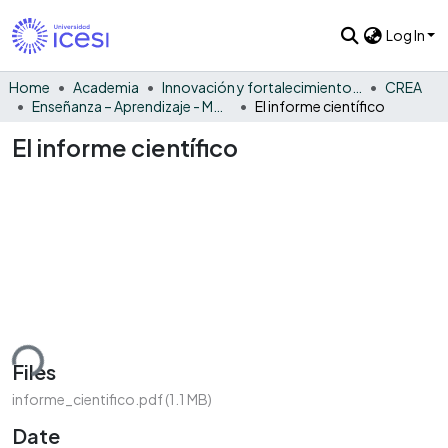
Log In
Home
Academia
Innovación y fortalecimiento del PEI
CREA
Enseñanza – Aprendizaje - Monográfico
El informe científico
El informe científico
ding...
Files
informe_cientifico.pdf
(1.1 MB)
Date