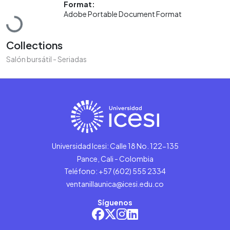
Format:
Loading...
Adobe Portable Document Format
Collections
Salón bursátil - Seriadas
Universidad Icesi: Calle 18 No. 122-135
Pance, Cali - Colombia
Teléfono: +57 (602) 555 2334
ventanillaunica@icesi.edu.co
Síguenos