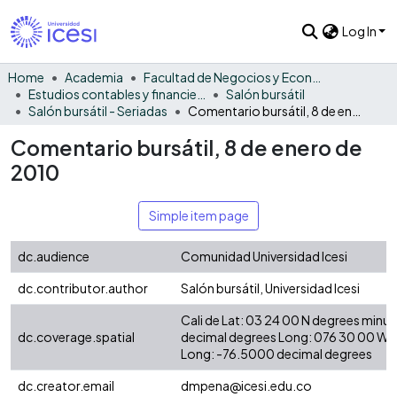
Log In
Home
Academia
Facultad de Negocios y Economía
Estudios contables y financieros
Salón bursátil
Salón bursátil - Seriadas
Comentario bursátil, 8 de enero de 2010
Comentario bursátil, 8 de enero de
2010
Simple item page
dc.audience
Comunidad Universidad Icesi
dc.contributor.author
Salón bursátil, Universidad Icesi
Cali de Lat: 03 24 00 N degrees minu
dc.coverage.spatial
decimal degrees Long: 076 30 00 W 
Long: -76.5000 decimal degrees
dc.creator.email
dmpena@icesi.edu.co