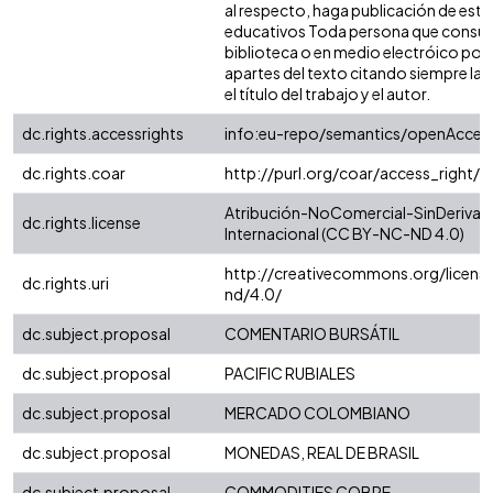
al respecto, haga publicación de este
educativos Toda persona que consulte
biblioteca o en medio electróico pod
apartes del texto citando siempre la f
el título del trabajo y el autor.
dc.rights.accessrights
info:eu-repo/semantics/openAcces
dc.rights.coar
http://purl.org/coar/access_right/
Atribución-NoComercial-SinDerivad
dc.rights.license
Internacional (CC BY-NC-ND 4.0)
http://creativecommons.org/licens
dc.rights.uri
nd/4.0/
dc.subject.proposal
COMENTARIO BURSÁTIL
dc.subject.proposal
PACIFIC RUBIALES
dc.subject.proposal
MERCADO COLOMBIANO
dc.subject.proposal
MONEDAS, REAL DE BRASIL
dc.subject.proposal
COMMODITIES COBRE