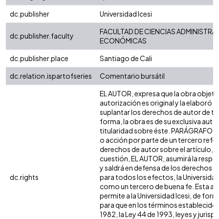
dc.publisher
Universidad Icesi
FACULTAD DE CIENCIAS ADMINISTRAT
dc.publisher.faculty
ECONÓMICAS
dc.publisher.place
Santiago de Cali
dc.relation.ispartofseries
Comentario bursátil
EL AUTOR, expresa que la obra objeto
autorización es original y la elaboró s
suplantar los derechos de autor de ter
forma, la obra es de su exclusiva autorí
titularidad sobre éste. PARÁGRAFO: e
o acción por parte de un tercero refer
derechos de autor sobre el artículo, fo
cuestión, EL AUTOR, asumirá la respon
y saldrá en defensa de los derechos a
dc.rights
para todos los efectos, la Universidad
como un tercero de buena fe. Esta au
permite a la Universidad Icesi, de form
para que en los términos establecidos
1982, la Ley 44 de 1993, leyes y jurisp