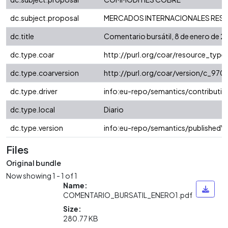
dc.subject.proposal
MERCADOS INTERNACIONALES RESE
dc.title
Comentario bursátil, 8 de enero de 2
dc.type.coar
http://purl.org/coar/resource_typ
dc.type.coarversion
http://purl.org/coar/version/c_9
dc.type.driver
info:eu-repo/semantics/contributio
dc.type.local
Diario
dc.type.version
info:eu-repo/semantics/publishedVe
Files
Original bundle
Now showing
1 - 1 of 1
Name:
COMENTARIO_BURSATIL_ENERO1.pdf
Size:
280.77 KB