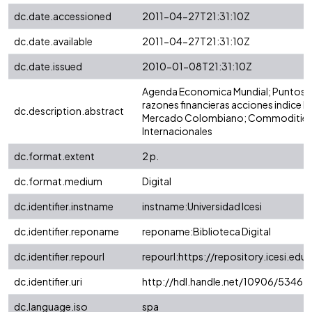
dc.date.accessioned
2011-04-27T21:31:10Z
dc.date.available
2011-04-27T21:31:10Z
dc.date.issued
2010-01-08T21:31:10Z
Agenda Economica Mundial; Puntos de
razones financieras acciones indice 
dc.description.abstract
Mercado Colombiano; Commodities
Internacionales
dc.format.extent
2 p.
dc.format.medium
Digital
dc.identifier.instname
instname:Universidad Icesi
dc.identifier.reponame
reponame:Biblioteca Digital
dc.identifier.repourl
repourl:https://repository.icesi.edu
dc.identifier.uri
http://hdl.handle.net/10906/5346
dc.language.iso
spa