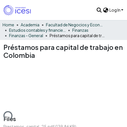
Log In
Home
Academia
Facultad de Negocios y Economía
Estudios contables y financieros
Finanzas
Finanzas - General
Préstamos para capital de trabajo en Colombia
Préstamos para capital de trabajo en
Colombia
ding...
Files
Prestamos_capital_25.pdf
(139.86 KB)