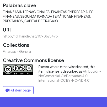
Palabras clave
FINANZAS INTERNACIONALES
FINANZAS EMPRESARIALES
FINANZAS
SEGUNDA JORNADA TEMÁTICA EN FINANZAS
PRÉSTAMOS
CAPITAL DE TRABAJO
URI
http://hdl.handle.net/10906/5478
Collections
Finanzas - General
Creative Commons license
Except where otherwised noted, this
item's license is described as
Atribución-
NoComercial-SinDerivadas 4.0
Internacional (CC BY-NC-ND 4.0)
Full item page