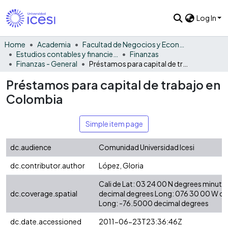
Log In
Home
Academia
Facultad de Negocios y Economía
Estudios contables y financieros
Finanzas
Finanzas - General
Préstamos para capital de trabajo en Colombia
Préstamos para capital de trabajo en
Colombia
Simple item page
dc.audience
Comunidad Universidad Icesi
dc.contributor.author
López, Gloria
Cali de Lat: 03 24 00 N degrees minute
dc.coverage.spatial
decimal degrees Long: 076 30 00 W d
Long: -76.5000 decimal degrees
dc.date.accessioned
2011-06-23T23:36:46Z