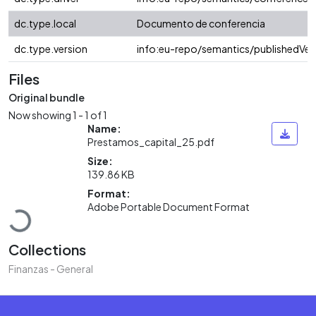
dc.type.local
Documento de conferencia
dc.type.version
info:eu-repo/semantics/publishedVer
Files
Original bundle
Now showing
1 - 1 of 1
Name:
Prestamos_capital_25.pdf
Size:
139.86 KB
Loading...
Format:
Adobe Portable Document Format
Collections
Finanzas - General