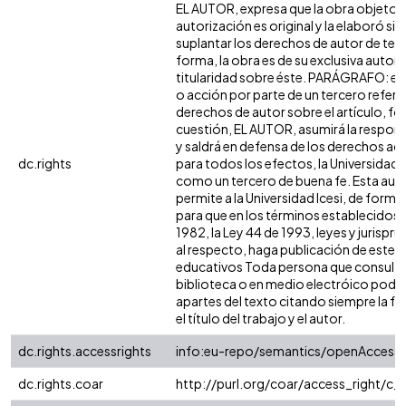
EL AUTOR, expresa que la obra objeto d
autorización es original y la elaboró sin
suplantar los derechos de autor de terc
forma, la obra es de su exclusiva autoría
titularidad sobre éste. PARÁGRAFO: en
o acción por parte de un tercero refere
derechos de autor sobre el artículo, fol
cuestión, EL AUTOR, asumirá la respons
y saldrá en defensa de los derechos aq
dc.rights
para todos los efectos, la Universidad I
como un tercero de buena fe. Esta auto
permite a la Universidad Icesi, de forma 
para que en los términos establecidos e
1982, la Ley 44 de 1993, leyes y jurispr
al respecto, haga publicación de este c
educativos Toda persona que consulte 
biblioteca o en medio electróico podr
apartes del texto citando siempre la fu
el título del trabajo y el autor.
dc.rights.accessrights
info:eu-repo/semantics/openAccess
dc.rights.coar
http://purl.org/coar/access_right/c_