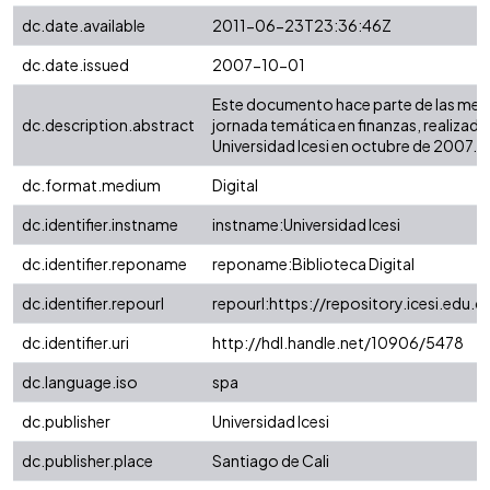
dc.date.available
2011-06-23T23:36:46Z
dc.date.issued
2007-10-01
Este documento hace parte de las memo
dc.description.abstract
jornada temática en finanzas, realizada 
Universidad Icesi en octubre de 2007.
dc.format.medium
Digital
dc.identifier.instname
instname:Universidad Icesi
dc.identifier.reponame
reponame:Biblioteca Digital
dc.identifier.repourl
repourl:https://repository.icesi.edu.c
dc.identifier.uri
http://hdl.handle.net/10906/5478
dc.language.iso
spa
dc.publisher
Universidad Icesi
dc.publisher.place
Santiago de Cali