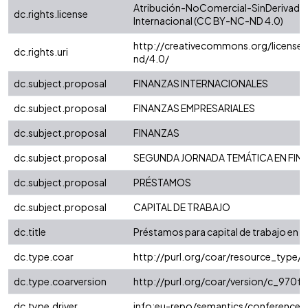
Atribución-NoComercial-SinDerivadas
dc.rights.license
Internacional (CC BY-NC-ND 4.0)
http://creativecommons.org/license
dc.rights.uri
nd/4.0/
dc.subject.proposal
FINANZAS INTERNACIONALES
dc.subject.proposal
FINANZAS EMPRESARIALES
dc.subject.proposal
FINANZAS
dc.subject.proposal
SEGUNDA JORNADA TEMÁTICA EN FIN
dc.subject.proposal
PRÉSTAMOS
dc.subject.proposal
CAPITAL DE TRABAJO
dc.title
Préstamos para capital de trabajo en
dc.type.coar
http://purl.org/coar/resource_type/
dc.type.coarversion
http://purl.org/coar/version/c_970
dc.type.driver
info:eu-repo/semantics/conferenceO