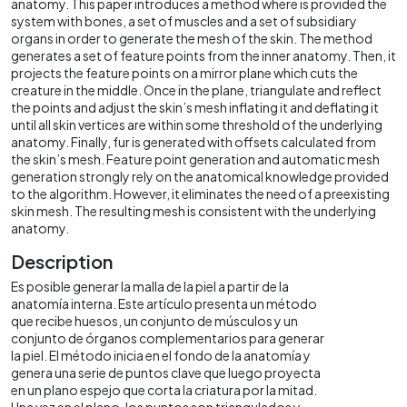
anatomy. This paper introduces a method where is provided the
system with bones, a set of muscles and a set of subsidiary
organs in order to generate the mesh of the skin. The method
generates a set of feature points from the inner anatomy. Then, it
projects the feature points on a mirror plane which cuts the
creature in the middle. Once in the plane, triangulate and reflect
the points and adjust the skin’s mesh inflating it and deflating it
until all skin vertices are within some threshold of the underlying
anatomy. Finally, fur is generated with offsets calculated from
the skin’s mesh. Feature point generation and automatic mesh
generation strongly rely on the anatomical knowledge provided
to the algorithm. However, it eliminates the need of a preexisting
skin mesh. The resulting mesh is consistent with the underlying
anatomy.
Description
Es posible generar la malla de la piel a partir de la
anatomía interna. Este artículo presenta un método
que recibe huesos, un conjunto de músculos y un
conjunto de órganos complementarios para generar
la piel. El método inicia en el fondo de la anatomía y
genera una serie de puntos clave que luego proyecta
en un plano espejo que corta la criatura por la mitad.
Una vez en el plano, los puntos son triangulados y