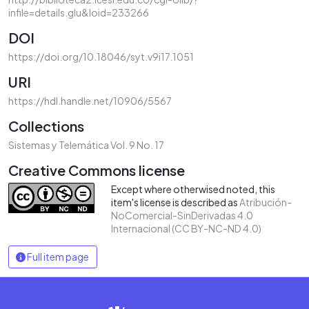
infile=details.glu&loid=233266
DOI
https://doi.org/10.18046/syt.v9i17.1051
URI
https://hdl.handle.net/10906/5567
Collections
Sistemas y Telemática Vol. 9 No. 17
Creative Commons license
Except where otherwised noted, this
item's license is described as
Atribución-
NoComercial-SinDerivadas 4.0
Internacional (CC BY-NC-ND 4.0)
Full item page