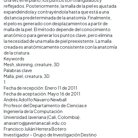
reflejados. Posteriormente, la malla de la piel es ajustada
expandiéndola y contrayéndola hasta que está a una
distancia predeterminada de la anatomía. Finalmente,
el pelo es generado con desplazamientos a partir de
malla de la piel. El método depende del conocimiento
anatómico para generar los puntos clave, pero elimina
la necesidad de una malla de piel preexistente. La malla
creada es anatómicamente consistente con la anatomía
de la criatura.
Keywords
Mesh, skinning, creature, 3D
Palabras clave
Malla, piel, creatura, 3D
1
Fecha de recepción: Enero 11 de 2011
Fecha de aceptación: Mayo 16 de 2011
Andrés Adolfo Navarro Newball
Profesor del Departamento de Ciencias e
Ingeniería de la Computación
Universidad Javeriana (Cali, Colombia).
anavarro@javerianacali.edu.co
Francisco Julián Herrera Botero
Investigador – Grupo de Investigación Destino