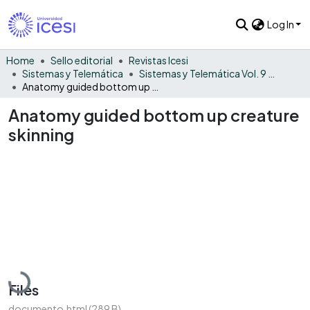
Log In
Home
Sello editorial
Revistas Icesi
Sistemas y Telemática
Sistemas y Telemática Vol. 9 No. 17
Anatomy guided bottom up creature skinning
Anatomy guided bottom up creature
skinning
Loading...
Files
documento.html
(289 B)