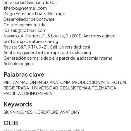
Universidad Javeriana de Cali
fjherbo@hotmail.com
Diego Fernando Loaiza Buitrago
Desarrollador de Software
Coltec Ingeniería Ltda.
loaizab@hotmail.com
Navarro, A., Herrera, F., & Loaiza, D. (2011), Anatomy guided
bottom up creature skinning.
Revista S&T, 9(17), 9-21. Cali: Universidad Icesi
Anatomy guided bottom up creature skinning
Generación de malla de piel a partir de la anatomía interna
Artículo original
Palabras clave
PIEL
ANIMACIÓN EN 3D
ANATOMÍA
PRODUCCIÓN INTELECTUAL
REGISTRADA - UNIVERSIDAD ICESI
SISTEMA & TELEMÁTICA
FACULTAD DE INGENIERÍA
Keywords
SKINNING
MESH
CREATURE
ANATOMY
OLIB
http://biblioteca2.icesi.edu.co/cgi-olib/?