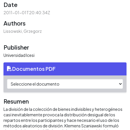
Date
2011-01-01T20:40:34Z
Authors
Lissowski, Grzegorz
Publisher
Universidad Icesi
Documentos PDF
Resumen
La división de la colección de bienes indivisibles y heterogéneos
casi inevitablemente provoca la distribución desigual de los
repartos entre los participantes y hace necesario el uso de los
métodos aleatorios de división. Klemens Szaniawski formuló