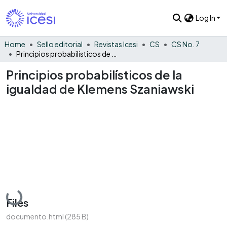
Log In
Home
Sello editorial
Revistas Icesi
CS
CS No. 7
Principios probabilísticos de la igualdad de Klemens Szaniawski
Principios probabilísticos de la
igualdad de Klemens Szaniawski
Loading...
Files
documento.html
(285 B)