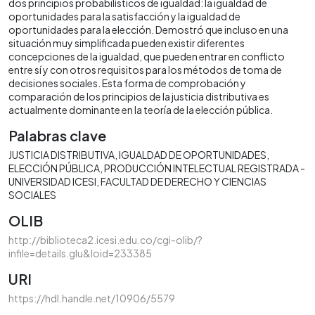
dos principios probabilísticos de igualdad: la igualdad de
oportunidades para la satisfacción y la igualdad de
oportunidades para la elección. Demostró que incluso en una
situación muy simplificada pueden existir diferentes
concepciones de la igualdad, que pueden entrar en conflicto
entre sí y con otros requisitos para los métodos de toma de
decisiones sociales. Esta forma de comprobación y
comparación de los principios de la justicia distributiva es
actualmente dominante en la teoría de la elección pública.
Palabras clave
JUSTICIA DISTRIBUTIVA
IGUALDAD DE OPORTUNIDADES
ELECCIÓN PÚBLICA
PRODUCCIÓN INTELECTUAL REGISTRADA -
UNIVERSIDAD ICESI
FACULTAD DE DERECHO Y CIENCIAS
SOCIALES
OLIB
http://biblioteca2.icesi.edu.co/cgi-olib/?
infile=details.glu&loid=233385
URI
https://hdl.handle.net/10906/5579