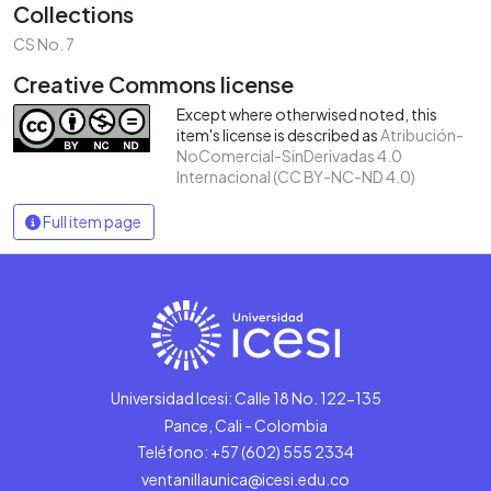
Collections
CS No. 7
Creative Commons license
Except where otherwised noted, this
item's license is described as
Atribución-
NoComercial-SinDerivadas 4.0
Internacional (CC BY-NC-ND 4.0)
Full item page
Universidad Icesi: Calle 18 No. 122-135
Pance, Cali - Colombia
Teléfono: +57 (602) 555 2334
ventanillaunica@icesi.edu.co