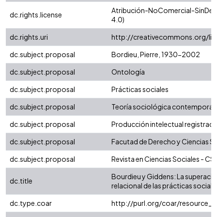
Atribución-NoComercial-SinDeri
dc.rights.license
4.0)
dc.rights.uri
http://creativecommons.org/li
dc.subject.proposal
Bordieu, Pierre, 1930-2002
dc.subject.proposal
Ontología
dc.subject.proposal
Prácticas sociales
dc.subject.proposal
Teoría sociológica contemporáne
dc.subject.proposal
Producción intelectual registrada 
dc.subject.proposal
Facutad de Derecho y Ciencias S
dc.subject.proposal
Revista en Ciencias Sociales - CS
Bourdieu y Giddens: La superación
dc.title
relacional de las prácticas sociale
dc.type.coar
http://purl.org/coar/resource_