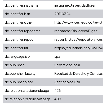
dc.identifier.instname
instname:Universidad Icesi
dc.identifier.issn
20110324
dc.identifier.other
http://www.icesi.edu.co/revista
dc.identifier.reponame
reponame:Biblioteca Digital
dc.identifier.repourl
repourl:https://repository.icesi.
dc.identifier.uri
https://hdl.handle.net/10906/5
dc.language.iso
spa
dc.publisher
Universidad Icesi
dc.publisher.faculty
Facultad de Derecho y Ciencias S
dc.publisher.place
Santiago de Cali
dc.relation.citationendpage
428
dc.relation.citationstartpage
409