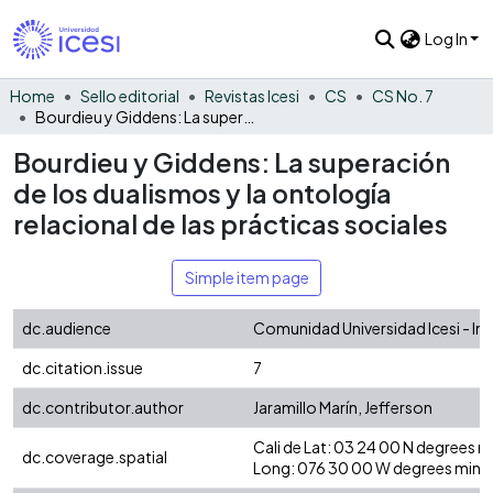
Log In
Home
Sello editorial
Revistas Icesi
CS
CS No. 7
Bourdieu y Giddens: La superación de los dualismos y la ontología relacional de las prácticas sociales
Bourdieu y Giddens: La superación
de los dualismos y la ontología
relacional de las prácticas sociales
Simple item page
dc.audience
Comunidad Universidad Icesi - In
dc.citation.issue
7
dc.contributor.author
Jaramillo Marín, Jefferson
Cali de Lat: 03 24 00 N degrees 
dc.coverage.spatial
Long: 076 30 00 W degrees minu