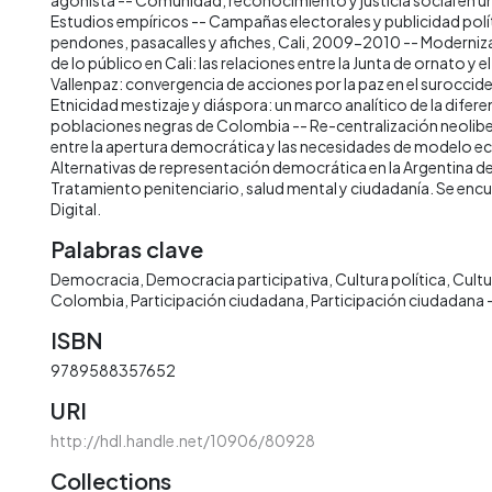
Estudios empíricos -- Campañas electorales y publicidad polític
pendones, pasacalles y afiches, Cali, 2009-2010 -- Moderniz
de lo público en Cali: las relaciones entre la Junta de ornato y 
Vallenpaz: convergencia de acciones por la paz en el surocci
Etnicidad mestizaje y diáspora: un marco analítico de la diferen
poblaciones negras de Colombia -- Re-centralización neolibe
entre la apertura democrática y las necesidades de modelo 
Alternativas de representación democrática en la Argentina de f
Tratamiento penitenciario, salud mental y ciudadanía. Se encu
Digital.
Palabras clave
Democracia
Democracia participativa
Cultura política
Cultu
Colombia
Participación ciudadana
Participación ciudadana
ISBN
9789588357652
URI
http://hdl.handle.net/10906/80928
Collections