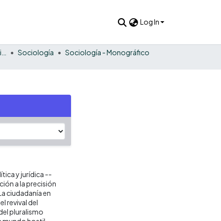
Log In
Estudios sociales y humanísticos
Sociología
Sociología - Monográfico
ca y jurídica --
ión a la precisión
 La ciudadanía en
l revival del
del pluralismo
n mundo hostil --