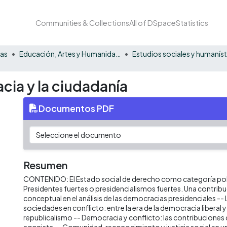
Communities & Collections
All of DSpace
Statistics
nas
Educación, Artes y Humanidades
cia y la ciudadanía
Documentos PDF
Resumen
CONTENIDO: El Estado social de derecho como categoría políti
Presidentes fuertes o presidencialismos fuertes. Una contribuc
conceptual en el análisis de las democracias presidenciales --
sociedades en conflicto: entre la era de la democracia liberal y e
republicalismo -- Democracia y conflicto: las contribuciones 
agonista -- Comunidad, reconocimiento y justicia social en u