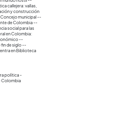
a callejera: vallas,
ación y construcción
el Concejo municipal --
dente de Colombia --
cia social para las
ral en Colombia:
económico --
in de siglo --
entra en Biblioteca
ra política -
 - Colombia