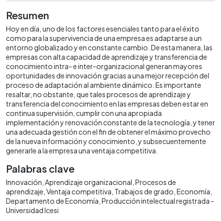
Resumen
Hoy en día, uno de los factores esenciales tanto para el éxito
como para la supervivencia de una empresa es adaptarse a un
entorno globalizado y en constante cambio. De esta manera, las
empresas con alta capacidad de aprendizaje y transferencia de
conocimiento intra- e inter-organizacional generan mayores
oportunidades de innovación gracias a una mejor recepción del
proceso de adaptación al ambiente dinámico. Es importante
resaltar, no obstante, que tales procesos de aprendizaje y
transferencia del conocimiento en las empresas deben estar en
continua supervisión, cumplir con una apropiada
implementación y renovación constante de la tecnología, y tener
una adecuada gestión con el fin de obtener el máximo provecho
de la nueva información y conocimiento, y subsecuentemente
generarle a la empresa una ventaja competitiva.
Palabras clave
Innovación
Aprendizaje organizacional
Procesos de
aprendizaje
Ventaja competitiva
Trabajos de grado
Economía
Departamento de Economía
Producción intelectual registrada -
Universidad Icesi