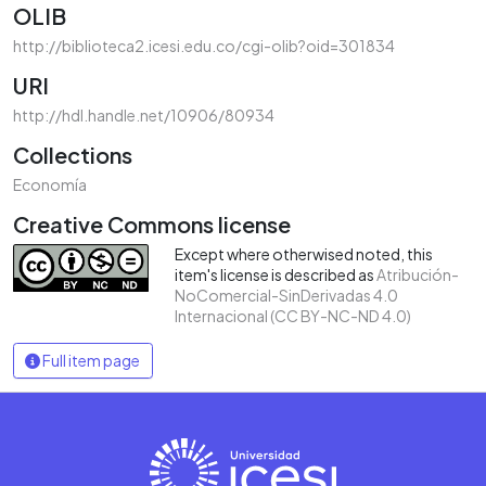
OLIB
http://biblioteca2.icesi.edu.co/cgi-olib?oid=301834
URI
http://hdl.handle.net/10906/80934
Collections
Economía
Creative Commons license
Except where otherwised noted, this
item's license is described as
Atribución-
NoComercial-SinDerivadas 4.0
Internacional (CC BY-NC-ND 4.0)
Full item page