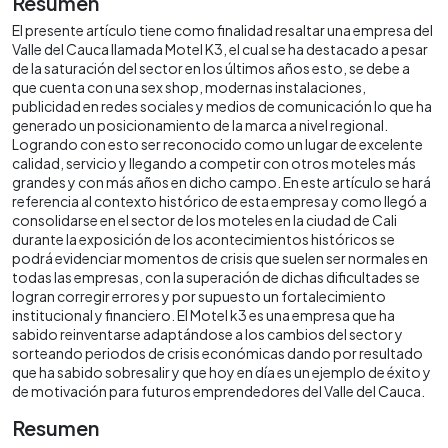
Resumen
El presente artículo tiene como finalidad resaltar una empresa del
Valle del Cauca llamada Motel K3, el cual se ha destacado a pesar
de la saturación del sector en los últimos años esto, se debe a
que cuenta con una sex shop, modernas instalaciones,
publicidad en redes sociales y medios de comunicación lo que ha
generado un posicionamiento de la marca a nivel regional.
Logrando con esto ser reconocido como un lugar de excelente
calidad, servicio y llegando a competir con otros moteles más
grandes y con más años en dicho campo. En este artículo se hará
referencia al contexto histórico de esta empresa y como llegó a
consolidarse en el sector de los moteles en la ciudad de Cali
durante la exposición de los acontecimientos históricos se
podrá evidenciar momentos de crisis que suelen ser normales en
todas las empresas, con la superación de dichas dificultades se
logran corregir errores y por supuesto un fortalecimiento
institucional y financiero. El Motel k3 es una empresa que ha
sabido reinventarse adaptándose a los cambios del sector y
sorteando periodos de crisis económicas dando por resultado
que ha sabido sobresalir y que hoy en día es un ejemplo de éxito y
de motivación para futuros emprendedores del Valle del Cauca.
Resumen