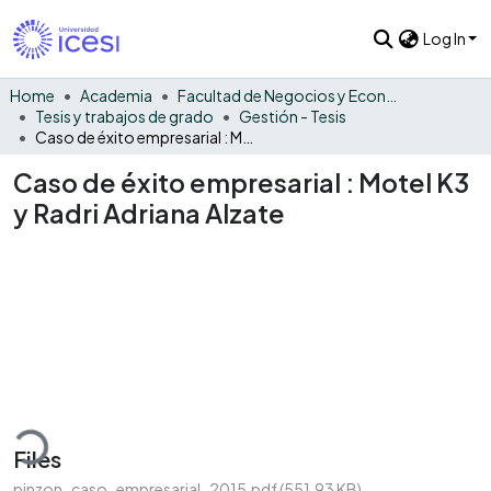
Log In
Home
Academia
Facultad de Negocios y Economía
Tesis y trabajos de grado
Gestión - Tesis
Caso de éxito empresarial : Motel K3 y Radri Adriana Alzate
Caso de éxito empresarial : Motel K3
y Radri Adriana Alzate
Loading...
Files
pinzon_caso_empresarial_2015.pdf
(551.93 KB)