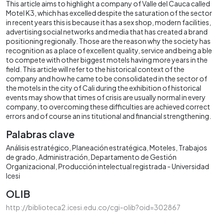
This article aims to highlight a company of Valle del Cauca called
Motel K3, which has excelled despite the saturation of the sector
in recent years this is because it has a sex shop, modern facilities,
advertising social networks and media that has created a brand
positioning regionally. Those are the reason why the society has
recognition as a place of excellent quality, service and being a ble
to compete with other biggest motels having more years in the
field. This article will refer to the historical context of the
company and how he came to be consolidated in the sector of
the motels in the city of Cali during the exhibition of historical
events may show that times of crisis are usually normal in every
company, to overcoming these difficulties are achieved correct
errors and of course an ins titutional and financial strengthening.
Palabras clave
Análisis estratégico
Planeación estratégica
Moteles
Trabajos
de grado
Administración
Departamento de Gestión
Organizacional
Producción intelectual registrada - Universidad
Icesi
OLIB
http://biblioteca2.icesi.edu.co/cgi-olib?oid=302867