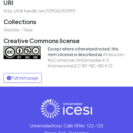
URI
http://hdl.handle.net/10906/80990
Collections
Gestión - Tesis
Creative Commons license
Except where otherwised noted, this
item's license is described as
Atribución-
NoComercial-SinDerivadas 4.0
Internacional (CC BY-NC-ND 4.0)
Full item page
Universidad Icesi: Calle 18 No. 122-135
Pance, Cali - Colombia