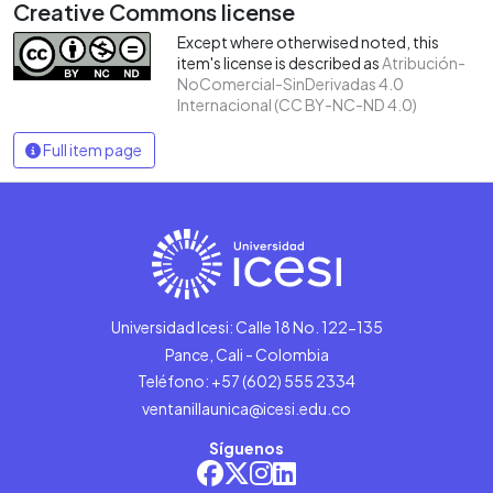
Creative Commons license
Except where otherwised noted, this
item's license is described as
Atribución-
NoComercial-SinDerivadas 4.0
Internacional (CC BY-NC-ND 4.0)
Full item page
Universidad Icesi: Calle 18 No. 122-135
Pance, Cali - Colombia
Teléfono: +57 (602) 555 2334
ventanillaunica@icesi.edu.co
Síguenos