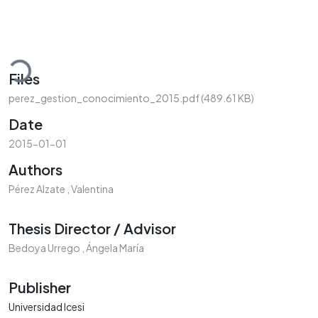
Loading...
Files
perez_gestion_conocimiento_2015.pdf
(489.61 KB)
Date
2015-01-01
Authors
Pérez Alzate , Valentina
Thesis Director / Advisor
Bedoya Urrego , Ángela María
Publisher
Universidad Icesi