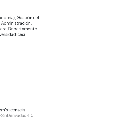
onomía)
Gestión del
Administración
iera
Departamento
versidad Icesi
m's license is
SinDerivadas 4.0