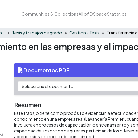
Communities & Collections
All of DSpace
Statistics
Facultad de Negocios y Economía
Tesis y trabajos de grado
Gestión - Tesis
iento en las empresas y el impac
Documentos PDF
Resumen
Este trabajo tiene como propósito evidenciar la efectividad en
conocimiento en una empresa real (Lavandería Premier), cuan
involucra en procesos de capacitación o entrenamiento y apre
capacidad de absorción de quienes participan de los diferen
B)
aprendizaje y recepción de conocimiento.