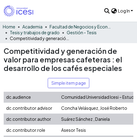
Log In
Home
Academia
Facultad de Negocios y Economía
Tesis y trabajos de grado
Gestión - Tesis
Competitividad y generación de valor para empresas cafeteras : el desarrollo de los cafés especiales
Competitividad y generación de
valor para empresas cafeteras : el
desarrollo de los cafés especiales
Simple item page
dc.audience
Comunidad Universidad Icesi – Estudi
dc.contributor.advisor
Concha Velásquez, José Roberto
dc.contributor.author
Suárez Sánchez , Daniela
dc.contributor.role
Asesor Tesis