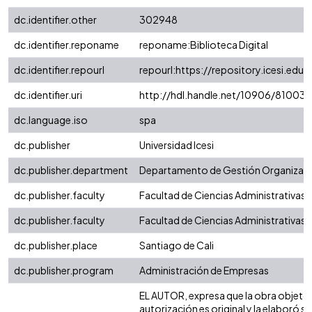
dc.identifier.other
302948
dc.identifier.reponame
reponame:Biblioteca Digital
dc.identifier.repourl
repourl:https://repository.icesi.edu.
dc.identifier.uri
http://hdl.handle.net/10906/81003
dc.language.iso
spa
dc.publisher
Universidad Icesi
dc.publisher.department
Departamento de Gestión Organizaci
dc.publisher.faculty
Facultad de Ciencias Administrativas
dc.publisher.faculty
Facultad de Ciencias Administrativas
dc.publisher.place
Santiago de Cali
dc.publisher.program
Administración de Empresas
EL AUTOR, expresa que la obra objeto 
autorización es original y la elaboró si