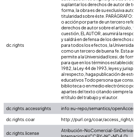
suplantar los derechos de autor de terc
forma, la obra es de su exclusiva autorí
titularidad sobre éste. PARÁGRAFO: e
o acción por parte de un tercero refer
derechos de autor sobre el artículo, fo
cuestión, EL AUTOR, asumirá la respon
y saldrá en defensa de los derechos a
dc.rights
para todos los efectos, la Universidad 
como un tercero de buena fe. Esta aut
permite a la Universidad Icesi, de forma
para que en los términos establecidos 
1982, la Ley 44 de 1993, leyes y jurisp
al respecto, haga publicación de este 
educativos Todo persona que consulte
biblioteca o en medio electrónico po
apartes del texto citando siempre la fu
el título del trabajo y el autor.
dc.rights.accessrights
info:eu-repo/semantics/openAccess
dc.rights.coar
http://purl.org/coar/access_right/c
Atribución-NoComercial-SinDerivada
dc.rights.license
Internacional (CC BY-NC-ND 4.0)