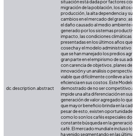
situación está dada por factores como
migración de la población, los altos c
producción, la alta dependencia y su d
cambios en el mercado del grano; as
el daño causado al medio ambiente o 
generado por los sistemas productivo
impacto, las condiciones climáticas ir
presentadas en los últimos años que a
cosecha y el modelo administrativo tr
que se han manejado los predios agrí
gran parte en el empirismo de sus adm
con carencia de objetivos, planes de d
innovación y un análisis o perspectiv
viable que difícilmente conlleve a la r
eficiencia en sus costos. Este Modelo 
dc.description.abstract
demostrado de no ser competitivo a
impide una alta diferenciación en sus
generación de valor agregado lo que ho
que mayor beneficio brinda en la caden
pesar de esto, existen oportunidades
como lo son los cafés especiales don
constante búsqueda en la generación d
café. El mercado mundial e incluso loc
ha venido segmentando en las últimas