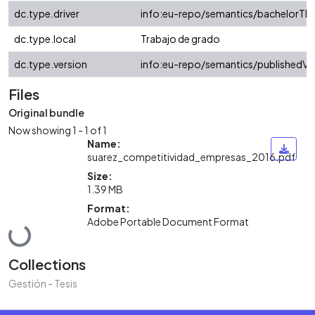
dc.type.driver
info:eu-repo/semantics/bachelorThe
dc.type.local
Trabajo de grado
dc.type.version
info:eu-repo/semantics/publishedVe
Files
Original bundle
Now showing
1 - 1 of 1
Name:
suarez_competitividad_empresas_2016.pdf
Size:
1.39 MB
Format:
Adobe Portable Document Format
Loading...
Collections
Gestión - Tesis