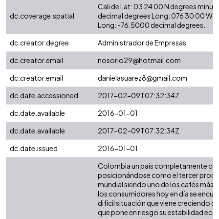
Cali de Lat: 03 24 00 N degrees minut
dc.coverage.spatial
decimal degrees Long: 076 30 00 W d
Long: -76.5000 decimal degrees.
dc.creator.degree
Administrador de Empresas
dc.creator.email
nosorio29@hotmail.com
dc.creator.email
danielasuarez8@gmail.com
dc.date.accessioned
2017-02-09T07:32:34Z
dc.date.available
2016-01-01
dc.date.available
2017-02-09T07:32:34Z
dc.date.issued
2016-01-01
Colombia un país completamente caf
posicionándose como el tercer produc
mundial siendo uno de los cafés más
los consumidores hoy en día se encue
difícil situación que viene creciendo 
que pone en riesgo su estabilidad ec