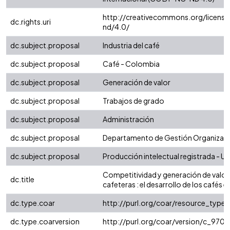
http://creativecommons.org/license
dc.rights.uri
nd/4.0/
dc.subject.proposal
Industria del café
dc.subject.proposal
Café - Colombia
dc.subject.proposal
Generación de valor
dc.subject.proposal
Trabajos de grado
dc.subject.proposal
Administración
dc.subject.proposal
Departamento de Gestión Organizaci
dc.subject.proposal
Producción intelectual registrada - Uni
Competitividad y generación de valo
dc.title
cafeteras : el desarrollo de los cafés 
dc.type.coar
http://purl.org/coar/resource_type/
dc.type.coarversion
http://purl.org/coar/version/c_97