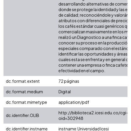
desarrollando alternativas de comerci
donde se protege la identidad y las es
de calidad; reconociéndole y valoránd
atributos con diferenciales de precio
los cafés estándar cuasi genéricos qu
comercializan masivamente en los me
realizó un Diagnostico a una finca caf
conocer su proceso en la producción 
especiales comparado con el estánda
identificar las oportunidades y áreas d
cuales esta se enfrenta y en general q
contener una empresa o finca cafetera
efectividad en el campo.
dc.format.extent
72 páginas
dc.format.medium
Digital
dc.format.mimetype
application/pdf
http://biblioteca2.icesi.edu.co/cgi-o
dc.identifier.OLIB
oid=302948
dc.identifier.instname
instname:Universidad Icesi