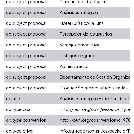
dc.subject.proposal
Planeación estratégica
dc.subject.proposal
Análisis estratégico
dc.subject.proposal
Hotel Turístico La Luna
dc.subject.proposal
Percepción de los usuarios
dc.subject.proposal
Ventaja competitiva
dc.subject.proposal
Trabajos de grado
dc.subject.proposal
Administración
dc.subject.proposal
Departamento de Gestión Organizaci
dc.subject.proposal
Producción intelectual registrada - Uni
dc.title
Análisis estratégico Hotel Turístico La
dc.type.coar
http://purl.org/coar/resource_type/
dc.type.coarversion
http://purl.org/coar/version/c_97
dc.type.driver
info:eu-repo/semantics/bachelorThe