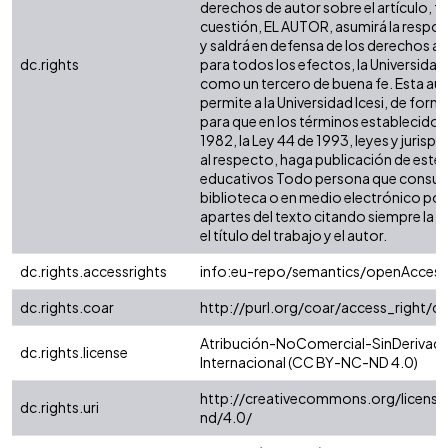
derechos de autor sobre el artículo, fo
cuestión, EL AUTOR, asumirá la respon
y saldrá en defensa de los derechos a
dc.rights
para todos los efectos, la Universidad 
como un tercero de buena fe. Esta aut
permite a la Universidad Icesi, de forma
para que en los términos establecidos 
1982, la Ley 44 de 1993, leyes y jurisp
al respecto, haga publicación de este 
educativos Todo persona que consulte
biblioteca o en medio electrónico po
apartes del texto citando siempre la fu
el título del trabajo y el autor.
dc.rights.accessrights
info:eu-repo/semantics/openAccess
dc.rights.coar
http://purl.org/coar/access_right/c
Atribución-NoComercial-SinDerivada
dc.rights.license
Internacional (CC BY-NC-ND 4.0)
http://creativecommons.org/license
dc.rights.uri
nd/4.0/