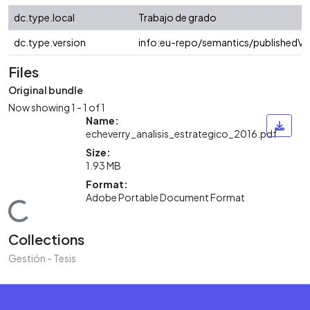
dc.type.local
Trabajo de grado
dc.type.version
info:eu-repo/semantics/publishedVe
Files
Original bundle
Now showing
1 - 1 of 1
Name:
echeverry_analisis_estrategico_2016.pdf
Size:
1.93 MB
Format:
Adobe Portable Document Format
Loading...
Collections
Gestión - Tesis