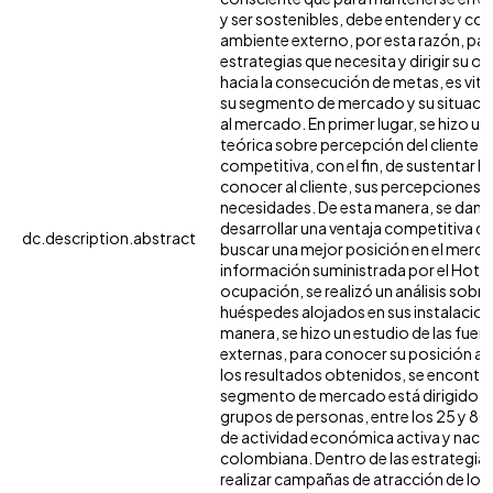
y ser sostenibles, debe entender y c
ambiente externo, por esta razón, par
estrategias que necesita y dirigir su o
hacia la consecución de metas, es vital
su segmento de mercado y su situació
al mercado. En primer lugar, se hizo un
teórica sobre percepción del cliente e 
competitiva, con el fin, de sustentar l
conocer al cliente, sus percepciones, 
necesidades. De esta manera, se dan l
desarrollar una ventaja competitiva qu
dc.description.abstract
buscar una mejor posición en el merc
información suministrada por el Hotel
ocupación, se realizó un análisis sobre
huéspedes alojados en sus instalacione
manera, se hizo un estudio de las fuerz
externas, para conocer su posición ac
los resultados obtenidos, se encontr
segmento de mercado está dirigido a 
grupos de personas, entre los 25 y 80
de actividad económica activa y naci
colombiana. Dentro de las estrategias
realizar campañas de atracción de los 