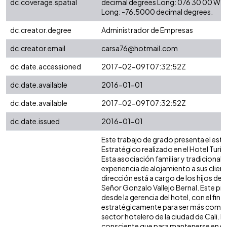
dc.coverage.spatial
decimal degrees Long: 076 30 00 W d
Long: -76.5000 decimal degrees.
dc.creator.degree
Administrador de Empresas
dc.creator.email
carsa76@hotmail.com
dc.date.accessioned
2017-02-09T07:32:52Z
dc.date.available
2016-01-01
dc.date.available
2017-02-09T07:32:52Z
dc.date.issued
2016-01-01
Este trabajo de grado presenta el estud
Estratégico realizado en el Hotel Turís
Esta asociación familiar y tradicional,
experiencia de alojamiento a sus clien
dirección está a cargo de los hijos del 
Señor Gonzalo Vallejo Bernal. Este p
desde la gerencia del hotel, con el fin 
estratégicamente para ser más compet
sector hotelero de la ciudad de Cali. 
consciente que para mantenerse en el