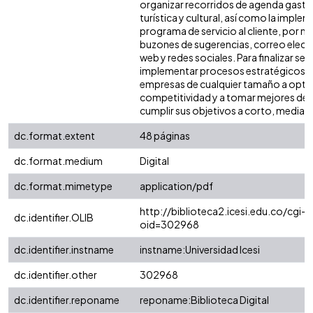
organizar recorridos de agenda gast
turística y cultural, así como la imple
programa de servicio al cliente, por m
buzones de sugerencias, correo elect
web y redes sociales. Para finalizar se
implementar procesos estratégicos lle
empresas de cualquier tamaño a optim
competitividad y a tomar mejores dec
cumplir sus objetivos a corto, mediano
dc.format.extent
48 páginas
dc.format.medium
Digital
dc.format.mimetype
application/pdf
http://biblioteca2.icesi.edu.co/cgi-o
dc.identifier.OLIB
oid=302968
dc.identifier.instname
instname:Universidad Icesi
dc.identifier.other
302968
dc.identifier.reponame
reponame:Biblioteca Digital