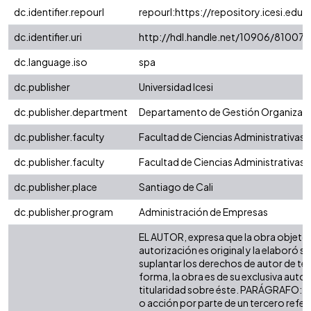
dc.identifier.repourl
repourl:https://repository.icesi.edu.
dc.identifier.uri
http://hdl.handle.net/10906/81007
dc.language.iso
spa
dc.publisher
Universidad Icesi
dc.publisher.department
Departamento de Gestión Organizaci
dc.publisher.faculty
Facultad de Ciencias Administrativas
dc.publisher.faculty
Facultad de Ciencias Administrativas
dc.publisher.place
Santiago de Cali
dc.publisher.program
Administración de Empresas
EL AUTOR, expresa que la obra objeto 
autorización es original y la elaboró si
suplantar los derechos de autor de terc
forma, la obra es de su exclusiva autorí
titularidad sobre éste. PARÁGRAFO: e
o acción por parte de un tercero refer