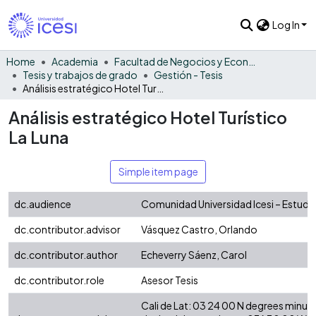
Log In
Home
Academia
Facultad de Negocios y Economía
Tesis y trabajos de grado
Gestión - Tesis
Análisis estratégico Hotel Turístico La Luna
Análisis estratégico Hotel Turístico
La Luna
Simple item page
dc.audience
Comunidad Universidad Icesi – Estudi
dc.contributor.advisor
Vásquez Castro, Orlando
dc.contributor.author
Echeverry Sáenz, Carol
dc.contributor.role
Asesor Tesis
Cali de Lat: 03 24 00 N degrees minut