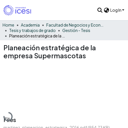
Log In
Home
Academia
Facultad de Negocios y Economía
Tesis y trabajos de grado
Gestión - Tesis
Planeación estratégica de la empresa Supermascotas
Planeación estratégica de la
empresa Supermascotas
Loading...
Files
martinez_planeacion_estrategica_2016.pdf
(954.73 KB)