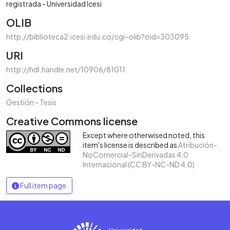
registrada - Universidad Icesi
OLIB
http://biblioteca2.icesi.edu.co/cgi-olib?oid=303095
URI
http://hdl.handle.net/10906/81011
Collections
Gestión - Tesis
Creative Commons license
Except where otherwised noted, this
item's license is described as
Atribución-
NoComercial-SinDerivadas 4.0
Internacional (CC BY-NC-ND 4.0)
Full item page