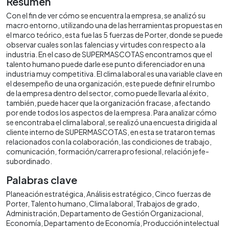
Resumen
Con el fin de ver cómo se encuentra la empresa, se analizó su
macro entorno, utilizando una de las herramientas propuestas en
el marco teórico, esta fue las 5 fuerzas de Porter, donde se puede
observar cuales son las falencias y virtudes con respecto a la
industria. En el caso de SUPERMASCOTAS encontramos que el
talento humano puede darle ese punto diferenciador en una
industria muy competitiva. El clima laboral es una variable clave en
el desempeño de una organización, este puede definir el rumbo
de la empresa dentro del sector, como puede llevarla al éxito,
también, puede hacer que la organización fracase, afectando
por ende todos los aspectos de la empresa. Para analizar cómo
se encontraba el clima laboral, se realizó una encuesta dirigida al
cliente interno de SUPERMASCOTAS, en esta se trataron temas
relacionados con la colaboración, las condiciones de trabajo,
comunicación, formación/carrera profesional, relación jefe-
subordinado.
Palabras clave
Planeación estratégica
Análisis estratégico
Cinco fuerzas de
Porter
Talento humano
Clima laboral
Trabajos de grado
Administración
Departamento de Gestión Organizacional
Economía
Departamento de Economía
Producción intelectual