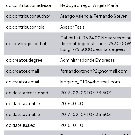
dc.contributor.advisor
Bedoya Urrego , Ángela María
dc.contributor.author
Arango Valencia, Fernando Steven
dc.contributor.role
Asesor Tesis
Cali de Lat: 03 24 00 N degrees minut
dc.coverage.spatial
decimal degrees Long: 076 30 00 W d
Long: -76.5000 decimal degrees.
dc.creator.degree
Administrador de Empresas
dc.creator.email
fernandosteven92@hotmail.com
dc.creator.email
leogiron_0106@hotmail.com
dc.date.accessioned
2017-02-09T07:33:50Z
dc.date.available
2016-01-01
dc.date.available
2017-02-09T07:33:50Z
dc.date.issued
2016-01-01