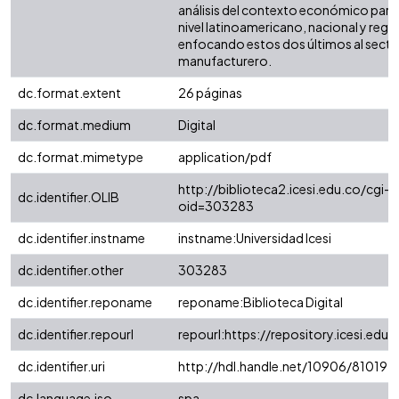
análisis del contexto económico par
nivel latinoamericano, nacional y regio
enfocando estos dos últimos al secto
manufacturero.
dc.format.extent
26 páginas
dc.format.medium
Digital
dc.format.mimetype
application/pdf
http://biblioteca2.icesi.edu.co/cgi-o
dc.identifier.OLIB
oid=303283
dc.identifier.instname
instname:Universidad Icesi
dc.identifier.other
303283
dc.identifier.reponame
reponame:Biblioteca Digital
dc.identifier.repourl
repourl:https://repository.icesi.edu.
dc.identifier.uri
http://hdl.handle.net/10906/81019
dc.language.iso
spa