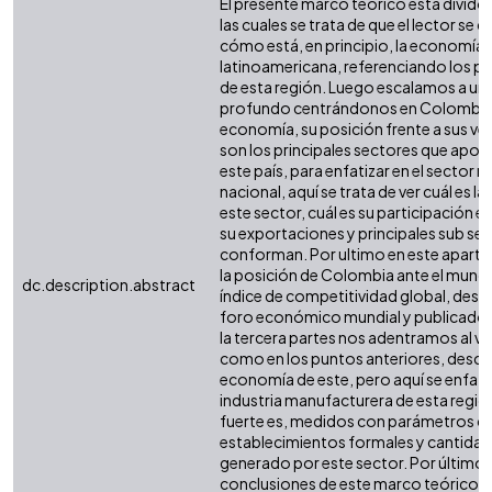
El presente marco teórico está divido 
las cuales se trata de que el lector se 
cómo está, en principio, la economía d
latinoamericana, referenciando los pr
de esta región. Luego escalamos a un 
profundo centrándonos en Colombia,
economía, su posición frente a sus ve
son los principales sectores que aport
este país, para enfatizar en el sector
nacional, aquí se trata de ver cuál es l
este sector, cuál es su participación e
su exportaciones y principales sub sec
conforman. Por ultimo en este apart
la posición de Colombia ante el mund
dc.description.abstract
índice de competitividad global, desar
foro económico mundial y publicado 
la tercera partes nos adentramos al val
como en los puntos anteriores, descr
economía de este, pero aquí se enfatiz
industria manufacturera de esta regió
fuerte es, medidos con parámetros 
establecimientos formales y cantida
generado por este sector. Por último 
conclusiones de este marco teórico y