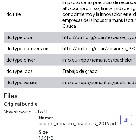
Impacto de las prácticas de recursos
alto compromiso, la intensidad en ges
dc.title
conocimiento y la innovación en el d
empresas de la industria manufacturera
Cauca
dc.type.coar
http://purl.org/coar/resource_type/
dc.type.coarversion
http://purl.org/coar/version/c_97
dc.type.driver
info:eu-repo/semantics/bachelorThe
dc.type.local
Trabajo de grado
dc.type.version
info:eu-repo/semantics/publishedVe
Files
Original bundle
Now showing
1 - 1 of 1
Name:
arango_impacto_practicas_2016.pdf
Size:
1.16 MB