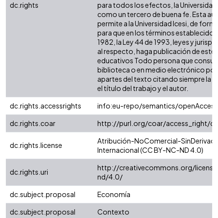
dc.rights
para todos los efectos, la Universidad 
como un tercero de buena fe. Esta aut
permite a la Universidad Icesi, de forma
para que en los términos establecidos 
1982, la Ley 44 de 1993, leyes y jurisp
al respecto, haga publicación de este 
educativos Todo persona que consulte
biblioteca o en medio electrónico po
apartes del texto citando siempre la fu
el título del trabajo y el autor.
dc.rights.accessrights
info:eu-repo/semantics/openAccess
dc.rights.coar
http://purl.org/coar/access_right/c
Atribución-NoComercial-SinDerivada
dc.rights.license
Internacional (CC BY-NC-ND 4.0)
http://creativecommons.org/license
dc.rights.uri
nd/4.0/
dc.subject.proposal
Economía
dc.subject.proposal
Contexto