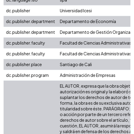
dc.publisher
Universidad Icesi
dc.publisher.department
Departamento de Economía
dc.publisher.department
Departamento de Gestión Organizaci
dc.publisher.faculty
Facultad de Ciencias Administrativas
dc.publisher.faculty
Facultad de Ciencias Administrativas
dc.publisher.place
Santiago de Cali
dc.publisher.program
Administración de Empresas
EL AUTOR, expresa que la obra objeto 
autorización es original y la elaboró si
suplantar los derechos de autor de terc
forma, la obra es de su exclusiva autorí
titularidad sobre éste. PARÁGRAFO: e
o acción por parte de un tercero refer
derechos de autor sobre el artículo, fo
cuestión, EL AUTOR, asumirá la respon
y saldrá en defensa de los derechos a