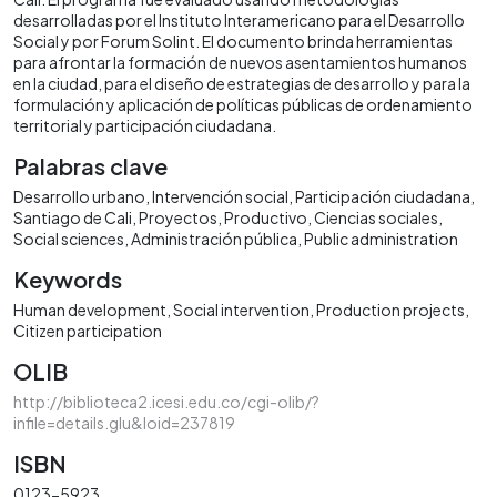
desarrolladas por el Instituto Interamericano para el Desarrollo
Social y por Forum Solint. El documento brinda herramientas
para afrontar la formación de nuevos asentamientos humanos
en la ciudad, para el diseño de estrategias de desarrollo y para la
formulación y aplicación de políticas públicas de ordenamiento
territorial y participación ciudadana.
Palabras clave
Desarrollo urbano
Intervención social
Participación ciudadana
Santiago de Cali
Proyectos
Productivo
Ciencias sociales
Social sciences
Administración pública
Public administration
Keywords
Human development
Social intervention
Production projects
Citizen participation
OLIB
http://biblioteca2.icesi.edu.co/cgi-olib/?
infile=details.glu&loid=237819
ISBN
0123-5923