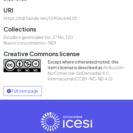
URI
https://hdl.handle.net/10906/64628
Collections
Estudios gerenciales Vol. 27 No. 120
Nuevo conocimiento - NEX
Creative Commons license
Except where otherwised noted, this
item's license is described as
Atribución-
NoComercial-SinDerivadas 4.0
Internacional (CC BY-NC-ND 4.0)
Full item page