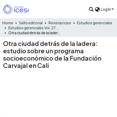
Log In
Home
Sello editorial
Revistas Icesi
Estudios gerenciales
Estudios gerenciales Vol. 27 No. 120
Otra ciudad detrás de la ladera: estudio sobre un programa socioeconómico de la Fundación Carvajal en Cali
Otra ciudad detrás de la ladera:
estudio sobre un programa
socioeconómico de la Fundación
Carvajal en Cali
Loading...