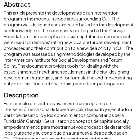
Abstract
This article presents the developments of an intervention
program in the mountain slope area surrounding Cali. The
program was designed and executed based on the development
and knowledge of the community on the part of the Carvajal
Foundation. The concepts of social capital and empowerment
were used for demonstrating new local and urban development
processes and their contribution to a new idea of city in Cali. The
program was assessed using methodologies developed by the
Inter American Institute for Social Development and Forum
Solint. The document provides tools for: dealing with the
establishment of new human settlements in the city; designing
development strategies; and for formulating and implementing
public policies for territorial zoning and citizen participation.
Description
Este artículo presenta los avances de un programa de
intervención en la zona de ladera de Cali, diseñado y ejecutado a
partir del desarrollo y los conocimientos comunitarios de la
Fundación Carvajal. Se utilizaron conceptos de capital social y
empoderamiento para mostrar nuevos procesos de desarrollo
local y urbano y su contribución a una nueva idea de ciudad en
Cali. El programa fue evaluado usando metodologías