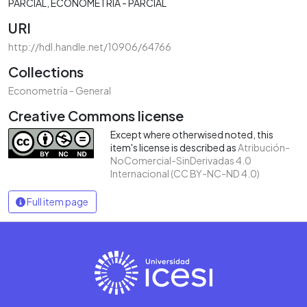
PARCIAL
ECONOMETRÍA - PARCIAL
URI
http://hdl.handle.net/10906/64766
Collections
Econometría - General
Creative Commons license
Except where otherwised noted, this
item's license is described as
Atribución-
NoComercial-SinDerivadas 4.0
Internacional (CC BY-NC-ND 4.0)
Full item page