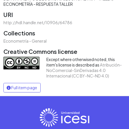
ECONOMETRÍA - RESPUESTA TALLER
URI
http://hdl.handle.net/10906/64786
Collections
Econometría - General
Creative Commons license
Except where otherwised noted, this
item's license is described as
Atribución-
NoComercial-SinDerivadas 4.0
Internacional (CC BY-NC-ND 4.0)
Full item page