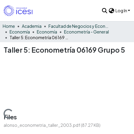
Log In
Home
Academia
Facultad de Negocios y Economía
Economía
Economía
Econometría - General
Taller 5: Econometría 06169 Grupo 5
Taller 5: Econometría 06169 Grupo 5
Loading...
Files
alonso_econometria_taller_2003.pdf
(87.27 KB)