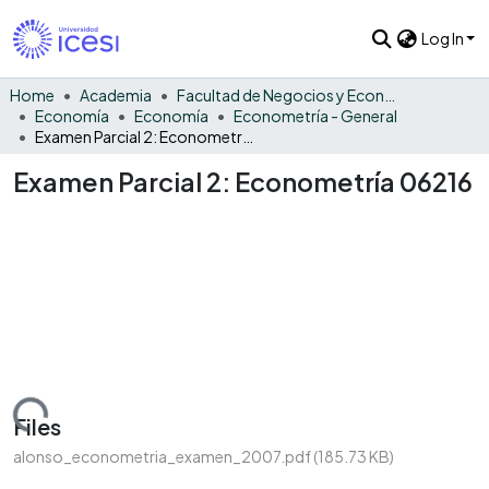
Log In
Home
Academia
Facultad de Negocios y Economía
Economía
Economía
Econometría - General
Examen Parcial 2: Econometría 06216
Examen Parcial 2: Econometría 06216
Loading...
Files
alonso_econometria_examen_2007.pdf
(185.73 KB)