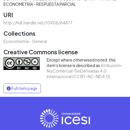
ECONOMETRÍA - RESPUESTA PARCIAL
URI
http://hdl.handle.net/10906/64877
Collections
Econometría - General
Creative Commons license
Except where otherwised noted, this
item's license is described as
Atribución-
NoComercial-SinDerivadas 4.0
Internacional (CC BY-NC-ND 4.0)
Full item page