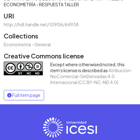
ECONOMETRÍA - RESPUESTA TALLER
URI
http://hdl.handle.net/10906/64938
Collections
Econometría - General
Creative Commons license
Except where otherwised noted, this
item's license is described as
Atribución-
NoComercial-SinDerivadas 4.0
Internacional (CC BY-NC-ND 4.0)
Full item page